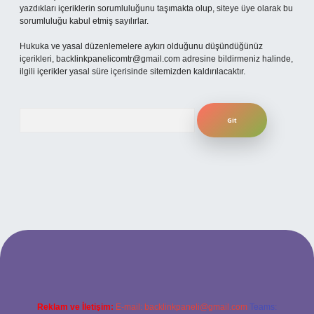
yazdıkları içeriklerin sorumluluğunu taşımakta olup, siteye üye olarak bu
sorumluluğu kabul etmiş sayılırlar.
Hukuka ve yasal düzenlemelere aykırı olduğunu düşündüğünüz
içerikleri,
backlinkpanelicomtr@gmail.com
adresine bildirmeniz halinde,
ilgili içerikler yasal süre içerisinde sitemizden kaldırılacaktır.
Arama
el giriş
Reklam ve İletişim:
E-mail:
backlinkpaneli@gmail.com
Teams: