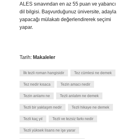
ALES sınavından en az 55 puan ve yabancı
dil bilgisi. Başvurduğunuz üniversite, adayla
yapacağı mülakatı değerlendirerek seçimi
yapar.
Tarih:
Makaleler
İlk tezli roman hangisidir
Tez cümlesi ne demek
Tez nedir kısaca
Tezin amacı nedir
Tezin anlamı ne
Tezli anlatım ne demek
Tezli bir yaklaşım nedir
Tezli hikaye ne demek
Tezli kaç yıl
Tezli ve tezsiz farkı nedir
Tezli yüksek lisans ne işe yarar