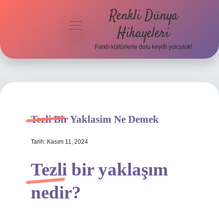
Renkli Dünya
menüyü
Hikayeleri
aç
Farklı kültürlerle dolu keyifli yolculuk!
Anasayfa
Gizlilik
Politikası
Yasal Uyarı
Tezli Bir Yaklasim Ne Demek
Hakkımızda
Tarih: Kasım 11, 2024
Tezli bir yaklaşım
nedir?