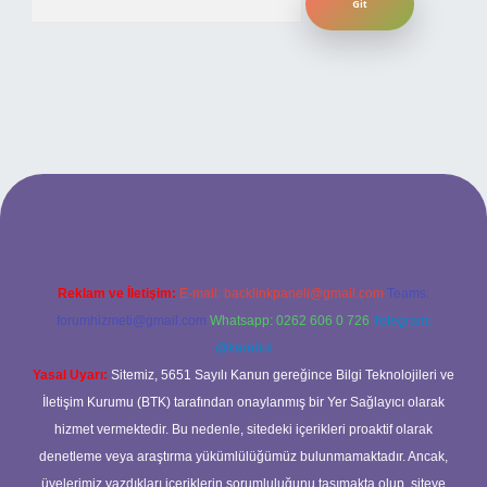
ncel giriş
Reklam ve İletişim:
E-mail:
backlinkpaneli@gmail.com
Teams:
forumhizmeti@gmail.com
Whatsapp: 0262 606 0 726
Telegram:
@karabul
Yasal Uyarı:
Sitemiz, 5651 Sayılı Kanun gereğince Bilgi Teknolojileri ve
İletişim Kurumu (BTK) tarafından onaylanmış bir Yer Sağlayıcı olarak
hizmet vermektedir. Bu nedenle, sitedeki içerikleri proaktif olarak
denetleme veya araştırma yükümlülüğümüz bulunmamaktadır. Ancak,
üyelerimiz yazdıkları içeriklerin sorumluluğunu taşımakta olup, siteye