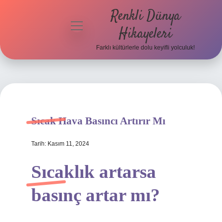
Renkli Dünya
menüyü
Hikayeleri
aç
Farklı kültürlerle dolu keyifli yolculuk!
Anasayfa
Gizlilik
Politikası
Yasal Uyarı
Sıcak Hava Basıncı Artırır Mı
Hakkımızda
Tarih: Kasım 11, 2024
Sıcaklık artarsa
basınç artar mı?