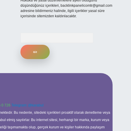
Hukuka ve yasal düzenlemelere aykırı olduğunu
düşündüğünüz içerikleri,
backlinkpanelicomtr@gmail.com
adresine bildirmeniz halinde, ilgili içerikler yasal süre
içerisinde sitemizden kaldırılacaktır.
Arama
 0 726
Telegram: @karabul
ektedir. Bu nedenle, sitedeki içerikleri proaktif olarak denetleme veya
 etmiş sayılırlar. Bu internet sitesi, herhangi bir marka, kurum veya
niteliği taşımamakta olup, gerçek kurum ve kişiler hakkında paylaşım