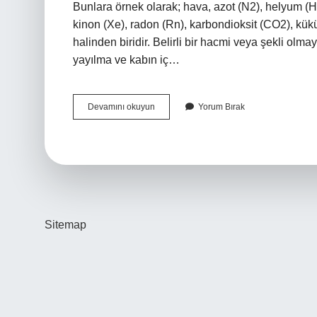
Bunlara örnek olarak; hava, azot (N2), helyum (He
kinon (Xe), radon (Rn), karbondioksit (CO2), kükü
halinden biridir. Belirli bir hacmi veya şekli olm
yayılma ve kabın iç…
5
Devamını okuyun
Yorum Bırak
Sınıf
Gaz
Nedir
Sitemap