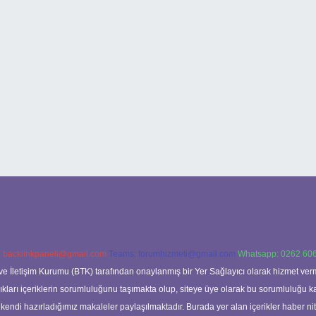
:
backlinkpaneli@gmail.com
Teams:
forumhizmeti@gmail.com
Whatsapp: 0262 606
ve İletişim Kurumu (BTK) tarafından onaylanmış bir Yer Sağlayıcı olarak hizmet verm
rı içeriklerin sorumluluğunu taşımakta olup, siteye üye olarak bu sorumluluğu kabul
a kendi hazırladığımız makaleler paylaşılmaktadır. Burada yer alan içerikler haber 