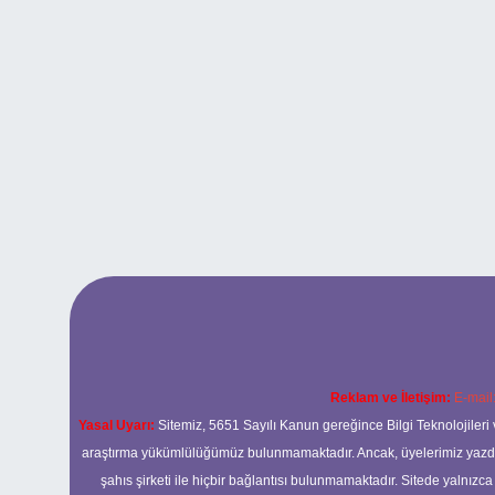
Reklam ve İletişim:
E-mail
Yasal Uyarı:
Sitemiz, 5651 Sayılı Kanun gereğince Bilgi Teknolojileri 
araştırma yükümlülüğümüz bulunmamaktadır. Ancak, üyelerimiz yazdıkla
şahıs şirketi ile hiçbir bağlantısı bulunmamaktadır. Sitede yalnızc