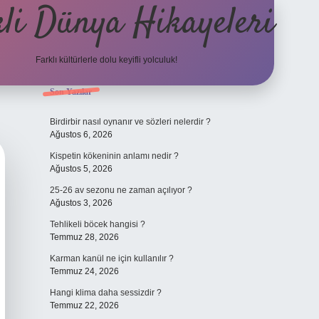
li Dünya Hikayeleri
Farklı kültürlerle dolu keyifli yolculuk!
Sidebar
Son Yazılar
ilbet mobil giriş
betexpergi
Birdirbir nasıl oynanır ve sözleri nelerdir ?
Ağustos 6, 2026
Kispetin kökeninin anlamı nedir ?
Ağustos 5, 2026
25-26 av sezonu ne zaman açılıyor ?
Ağustos 3, 2026
Tehlikeli böcek hangisi ?
Temmuz 28, 2026
Karman kanül ne için kullanılır ?
Temmuz 24, 2026
Hangi klima daha sessizdir ?
Temmuz 22, 2026