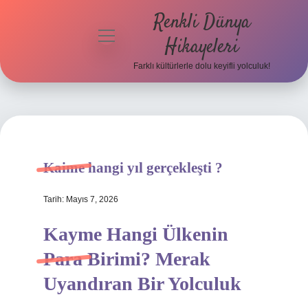
Renkli Dünya
menüyü
Hikayeleri
aç
Farklı kültürlerle dolu keyifli yolculuk!
Anasayfa
Gizlilik
Politikası
Yasal Uyarı
Kaime hangi yıl gerçekleşti ?
Hakkımızda
Tarih: Mayıs 7, 2026
Kayme Hangi Ülkenin
Para Birimi? Merak
Uyandıran Bir Yolculuk