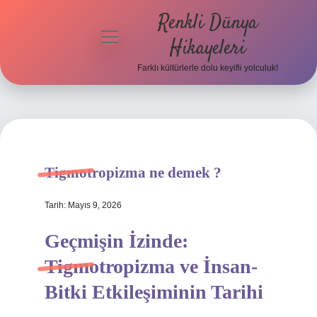
Renkli Dünya
menüyü
Hikayeleri
aç
Farklı kültürlerle dolu keyifli yolculuk!
Anasayfa
Gizlilik
Politikası
Yasal Uyarı
Tigmotropizma ne demek ?
Hakkımızda
Tarih: Mayıs 9, 2026
Geçmişin İzinde:
Tigmotropizma ve İnsan-
Bitki Etkileşiminin Tarihi