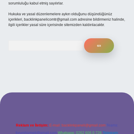
sorumluluğu kabul etmiş sayılırlar.
Hukuka ve yasal düzenlemelere aykırı olduğunu düşündüğünüz
içerikleri,
backlinkpanelicomtr@gmail.com
adresine bildirmeniz halinde,
ilgili içerikler yasal süre içerisinde sitemizden kaldırılacaktır.
Arama
texpergiris.casino
betexper güncel giriş
Reklam ve İletişim:
E-mail:
backlinkpaneli@gmail.com
Teams:
forumhizmeti@gmail.com
Whatsapp: 0262 606 0 726
Telegram: