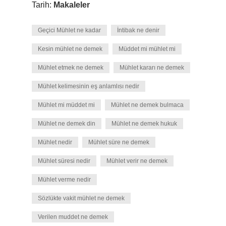
Tarih:
Makaleler
Geçici Mühlet ne kadar
İntibak ne denir
Kesin mühlet ne demek
Müddet mi mühlet mi
Mühlet etmek ne demek
Mühlet kararı ne demek
Mühlet kelimesinin eş anlamlısı nedir
Mühlet mi müddet mi
Mühlet ne demek bulmaca
Mühlet ne demek din
Mühlet ne demek hukuk
Mühlet nedir
Mühlet süre ne demek
Mühlet süresi nedir
Mühlet verir ne demek
Mühlet verme nedir
Sözlükte vakit mühlet ne demek
Verilen muddet ne demek