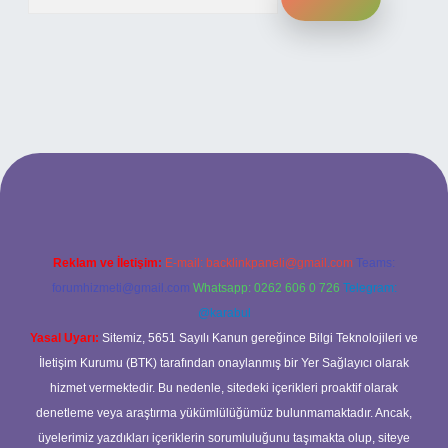
üncel giriş
Reklam ve İletişim:
E-mail:
backlinkpaneli@gmail.com
Teams:
forumhizmeti@gmail.com
Whatsapp: 0262 606 0 726
Telegram:
@karabul
Yasal Uyarı:
Sitemiz, 5651 Sayılı Kanun gereğince Bilgi Teknolojileri ve
İletişim Kurumu (BTK) tarafından onaylanmış bir Yer Sağlayıcı olarak
hizmet vermektedir. Bu nedenle, sitedeki içerikleri proaktif olarak
denetleme veya araştırma yükümlülüğümüz bulunmamaktadır. Ancak,
üyelerimiz yazdıkları içeriklerin sorumluluğunu taşımakta olup, siteye