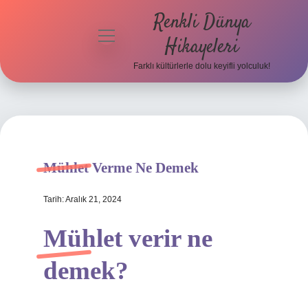
Renkli Dünya
menüyü
Hikayeleri
aç
Farklı kültürlerle dolu keyifli yolculuk!
Anasayfa
Gizlilik
Politikası
Yasal Uyarı
Mühlet Verme Ne Demek
Hakkımızda
Tarih: Aralık 21, 2024
Mühlet verir ne
demek?