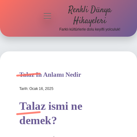
Renkli Dünya
menüyü
Hikayeleri
aç
Farklı kültürlerle dolu keyifli yolculuk!
Anasayfa
Gizlilik
Politikası
Yasal Uyarı
Talaz In Anlamı Nedir
Hakkımızda
Tarih: Ocak 16, 2025
Talaz ismi ne
demek?