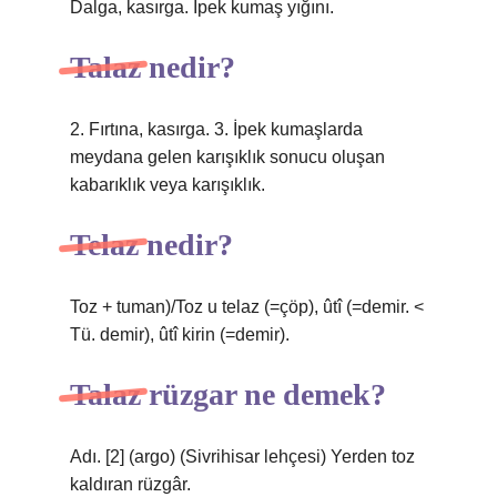
Dalga, kasırga. İpek kumaş yığını.
Talaz nedir?
2. Fırtına, kasırga. 3. İpek kumaşlarda
meydana gelen karışıklık sonucu oluşan
kabarıklık veya karışıklık.
Telaz nedir?
Toz + tuman)/Toz u telaz (=çöp), ûtî (=demir. <
Tü. demir), ûtî kirin (=demir).
Talaz rüzgar ne demek?
Adı. [2] (argo) (Sivrihisar lehçesi) Yerden toz
kaldıran rüzgâr.