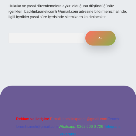
Hukuka ve yasal düzenlemelere aykırı olduğunu düşündüğünüz
içerikleri,
backlinkpanelicomtr@gmail.com
adresine bildirmeniz halinde,
ilgili içerikler yasal süre içerisinde sitemizden kaldırılacaktır.
Arama
etexpergiris.casino
betexper güncel giriş
Reklam ve İletişim:
E-mail:
backlinkpaneli@gmail.com
Teams:
forumhizmeti@gmail.com
Whatsapp: 0262 606 0 726
Telegram:
@karabul