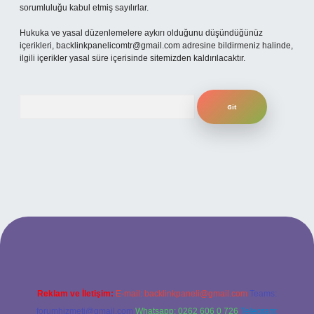
sorumluluğu kabul etmiş sayılırlar.
Hukuka ve yasal düzenlemelere aykırı olduğunu düşündüğünüz
içerikleri,
backlinkpanelicomtr@gmail.com
adresine bildirmeniz halinde,
ilgili içerikler yasal süre içerisinde sitemizden kaldırılacaktır.
Arama
üncel giriş
Reklam ve İletişim:
E-mail:
backlinkpaneli@gmail.com
Teams:
forumhizmeti@gmail.com
Whatsapp: 0262 606 0 726
Telegram: