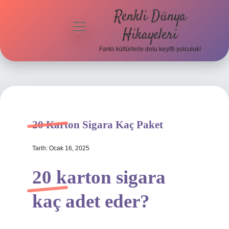
Renkli Dünya
menüyü
Hikayeleri
aç
Farklı kültürlerle dolu keyifli yolculuk!
Anasayfa
Gizlilik
Politikası
Yasal Uyarı
20 Karton Sigara Kaç Paket
Hakkımızda
Tarih: Ocak 16, 2025
20 karton sigara
kaç adet eder?