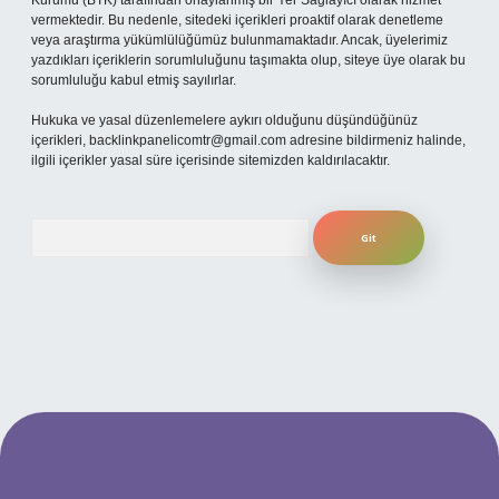
Kurumu (BTK) tarafından onaylanmış bir Yer Sağlayıcı olarak hizmet
vermektedir. Bu nedenle, sitedeki içerikleri proaktif olarak denetleme
veya araştırma yükümlülüğümüz bulunmamaktadır. Ancak, üyelerimiz
yazdıkları içeriklerin sorumluluğunu taşımakta olup, siteye üye olarak bu
sorumluluğu kabul etmiş sayılırlar.
Hukuka ve yasal düzenlemelere aykırı olduğunu düşündüğünüz
içerikleri,
backlinkpanelicomtr@gmail.com
adresine bildirmeniz halinde,
ilgili içerikler yasal süre içerisinde sitemizden kaldırılacaktır.
Arama
cel giriş