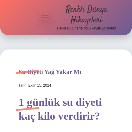
Renkli Dünya
menüyü
Hikayeleri
aç
Farklı kültürlerle dolu keyifli yolculuk!
Anasayfa
Gizlilik
Politikası
Yasal Uyarı
Su Diyeti Yağ Yakar Mı
Hakkımızda
Tarih: Ekim 15, 2024
1 günlük su diyeti
kaç kilo verdirir?