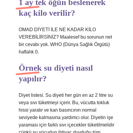
1 ay tek öğün beslenerek
kaç kilo verilir?
OMAD DİYETİ İLE NE KADAR KİLO
VEREBİLİRSİNİZ? Maalesef bu sorunun net
bir cevabı yok. WHO (Dünya Sağlık Örgütü)
haftalık 0.
Örnek su diyeti nasıl
yapılır?
Diyet listesi. Su diyeti her gün en az 2 litre su
veya sıvı tüketmeyi içerir. Bu, vücutta tokluk
hissi yaratır ve kan basıncının normal
seviyede kalmasına yardımcı olur. Diyetin işe
yaraması için farklı sıvı içecekler tüketilmelidir
çünkü su vücudun ihtiyaç duyduğu tüm