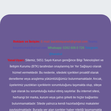
iş
Reklam ve İletişim:
E-mail:
backlinkpaneli@gmail.com
Teams:
forumhizmeti@gmail.com
Whatsapp: 0262 606 0 726
Telegram:
@karabul
Yasal Uyarı:
Sitemiz, 5651 Sayılı Kanun gereğince Bilgi Teknolojileri ve
İletişim Kurumu (BTK) tarafından onaylanmış bir Yer Sağlayıcı olarak
hizmet vermektedir. Bu nedenle, sitedeki içerikleri proaktif olarak
denetleme veya araştırma yükümlülüğümüz bulunmamaktadır. Ancak,
üyelerimiz yazdıkları içeriklerin sorumluluğunu taşımakta olup, siteye
üye olarak bu sorumluluğu kabul etmiş sayılırlar. Bu internet sitesi,
herhangi bir marka, kurum veya şahıs şirketi ile hiçbir bağlantısı
bulunmamaktadır. Sitede yalnızca kendi hazırladığımız makaleler
paylaşılmaktadır. Burada yer alan içerikler haber niteliği taşımamakta