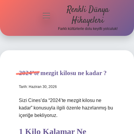
Renkli Dünya
menüyü
Hikayeleri
aç
Farklı kültürlerle dolu keyifli yolculuk!
Anasayfa
Gizlilik
Politikası
Yasal Uyarı
2024’te mezgit kilosu ne kadar ?
Hakkımızda
Tarih: Haziran 30, 2026
Sizi Cines’da “2024’te mezgit kilosu ne
kadar” konusuyla ilgili özenle hazırlanmış bu
içeriğe bekliyoruz.
1 Kilo Kalamar Ne