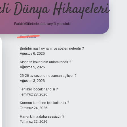
li Dünya Hikayeleri
Farklı kültürlerle dolu keyifli yolculuk!
Sidebar
Son Yazılar
ilbet mobil giriş
betexpergiri
Birdirbir nasıl oynanır ve sözleri nelerdir ?
Ağustos 6, 2026
Kispetin kökeninin anlamı nedir ?
Ağustos 5, 2026
25-26 av sezonu ne zaman açılıyor ?
Ağustos 3, 2026
Tehlikeli böcek hangisi ?
Temmuz 28, 2026
Karman kanül ne için kullanılır ?
Temmuz 24, 2026
Hangi klima daha sessizdir ?
Temmuz 22, 2026