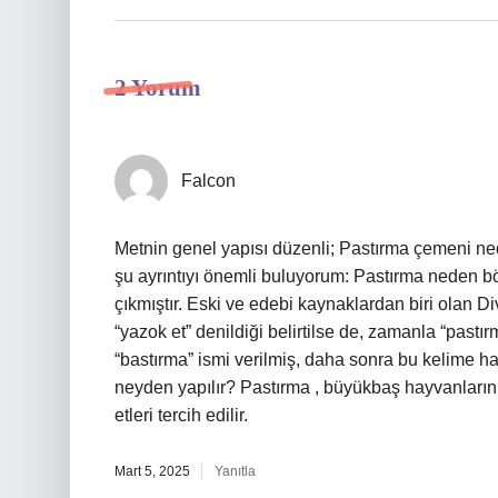
2 Yorum
Falcon
Metnin genel yapısı düzenli; Pastırma çemeni nedi
şu ayrıntıyı önemli buluyorum: Pastırma neden böy
çıkmıştır. Eski ve edebi kaynaklardan biri olan D
“yazok et” denildiği belirtilse de, zamanla “pastırm
“bastırma” ismi verilmiş, daha sonra bu kelime hal
neyden yapılır? Pastırma , büyükbaş hayvanların k
etleri tercih edilir.
Mart 5, 2025
Yanıtla