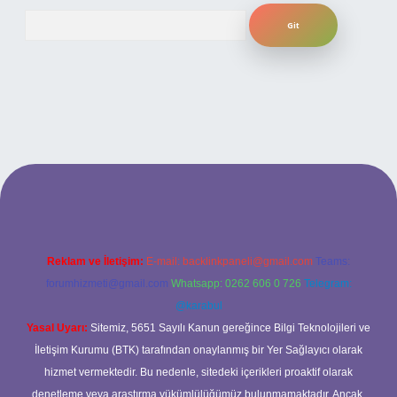
Arama
iriş
Reklam ve İletişim:
E-mail:
backlinkpaneli@gmail.com
Teams:
forumhizmeti@gmail.com
Whatsapp: 0262 606 0 726
Telegram:
@karabul
Yasal Uyarı:
Sitemiz, 5651 Sayılı Kanun gereğince Bilgi Teknolojileri ve
İletişim Kurumu (BTK) tarafından onaylanmış bir Yer Sağlayıcı olarak
hizmet vermektedir. Bu nedenle, sitedeki içerikleri proaktif olarak
denetleme veya araştırma yükümlülüğümüz bulunmamaktadır. Ancak,