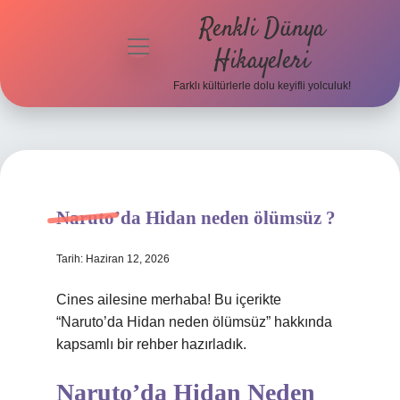
Renkli Dünya
menüyü
Hikayeleri
aç
Farklı kültürlerle dolu keyifli yolculuk!
Anasayfa
Gizlilik
Politikası
Yasal Uyarı
Naruto’da Hidan neden ölümsüz ?
Hakkımızda
Tarih: Haziran 12, 2026
Cines ailesine merhaba! Bu içerikte
“Naruto’da Hidan neden ölümsüz” hakkında
kapsamlı bir rehber hazırladık.
Naruto’da Hidan Neden