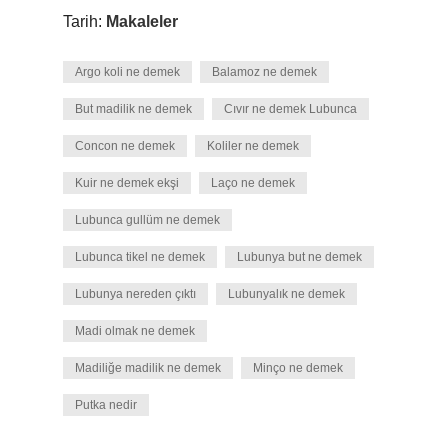
Tarih:
Makaleler
Argo koli ne demek
Balamoz ne demek
But madilik ne demek
Cıvır ne demek Lubunca
Concon ne demek
Koliler ne demek
Kuir ne demek ekşi
Laço ne demek
Lubunca gullüm ne demek
Lubunca tikel ne demek
Lubunya but ne demek
Lubunya nereden çıktı
Lubunyalık ne demek
Madi olmak ne demek
Madiliğe madilik ne demek
Minço ne demek
Putka nedir