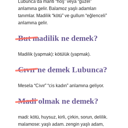
Lubunca’da manti “hoş” veya “güzel”
anlamına gelir. Balamoz yaşlı adamları
tanımlar. Madilik “kötü” ve gullum “eğlenceli”
anlamına gelir.
But madilik ne demek?
Madilik (yapmak): kötülük (yapmak).
Cıvır ne demek Lubunca?
Mesela “Civır” “cis kadın” anlamına geliyor.
Madi olmak ne demek?
madi: kötü, huysuz, kirli, çirkin, sorun, delilik.
malamose: yaşlı adam. zengin yaşlı adam,