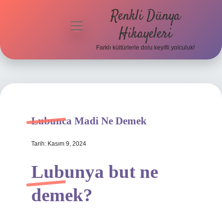
Renkli Dünya
menüyü
Hikayeleri
aç
Farklı kültürlerle dolu keyifli yolculuk!
Anasayfa
Gizlilik
Politikası
Yasal Uyarı
Lubunca Madi Ne Demek
Hakkımızda
Tarih: Kasım 9, 2024
Lubunya but ne
demek?