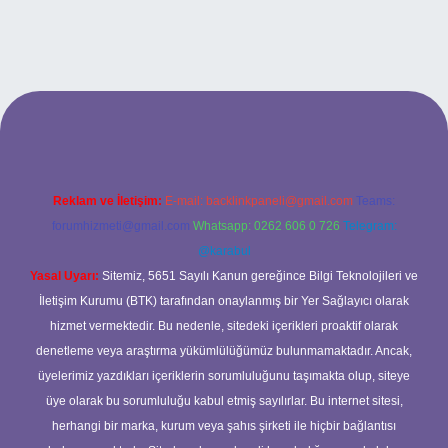
texpergiris.casino
betexper güncel giriş
Reklam ve İletişim:
E-mail:
backlinkpaneli@gmail.com
Teams:
forumhizmeti@gmail.com
Whatsapp: 0262 606 0 726
Telegram:
@karabul
Yasal Uyarı:
Sitemiz, 5651 Sayılı Kanun gereğince Bilgi Teknolojileri ve
İletişim Kurumu (BTK) tarafından onaylanmış bir Yer Sağlayıcı olarak
hizmet vermektedir. Bu nedenle, sitedeki içerikleri proaktif olarak
denetleme veya araştırma yükümlülüğümüz bulunmamaktadır. Ancak,
üyelerimiz yazdıkları içeriklerin sorumluluğunu taşımakta olup, siteye
üye olarak bu sorumluluğu kabul etmiş sayılırlar. Bu internet sitesi,
herhangi bir marka, kurum veya şahıs şirketi ile hiçbir bağlantısı