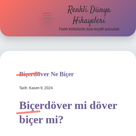
Renkli Dünya
menüyü
Hikayeleri
aç
Farklı kültürlerle dolu keyifli yolculuk!
Anasayfa
Gizlilik
Politikası
Yasal Uyarı
Biçerdöver Ne Biçer
Hakkımızda
Tarih: Kasım 9, 2024
Biçerdöver mi döver
biçer mi?