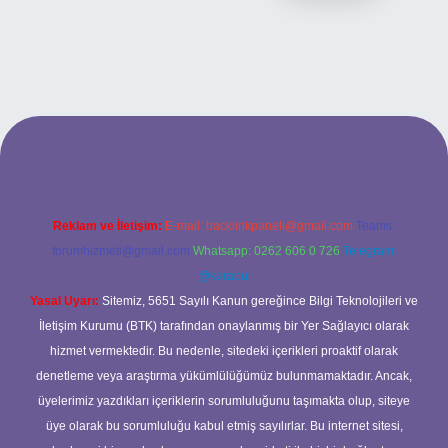
ncel giriş
Reklam ve İletişim:
E-mail:
backlinkpaneli@gmail.com
Teams:
forumhizmeti@gmail.com
Whatsapp: 0262 606 0 726
Telegram:
@karabul
Yasal Uyarı:
Sitemiz, 5651 Sayılı Kanun gereğince Bilgi Teknolojileri ve
İletişim Kurumu (BTK) tarafından onaylanmış bir Yer Sağlayıcı olarak
hizmet vermektedir. Bu nedenle, sitedeki içerikleri proaktif olarak
denetleme veya araştırma yükümlülüğümüz bulunmamaktadır. Ancak,
üyelerimiz yazdıkları içeriklerin sorumluluğunu taşımakta olup, siteye
üye olarak bu sorumluluğu kabul etmiş sayılırlar. Bu internet sitesi,