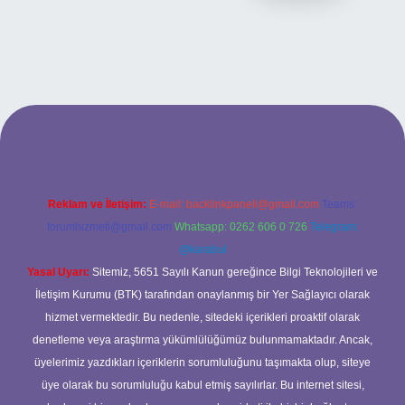
el giriş
Reklam ve İletişim:
E-mail:
backlinkpaneli@gmail.com
Teams:
forumhizmeti@gmail.com
Whatsapp: 0262 606 0 726
Telegram:
@karabul
Yasal Uyarı:
Sitemiz, 5651 Sayılı Kanun gereğince Bilgi Teknolojileri ve
İletişim Kurumu (BTK) tarafından onaylanmış bir Yer Sağlayıcı olarak
hizmet vermektedir. Bu nedenle, sitedeki içerikleri proaktif olarak
denetleme veya araştırma yükümlülüğümüz bulunmamaktadır. Ancak,
üyelerimiz yazdıkları içeriklerin sorumluluğunu taşımakta olup, siteye
üye olarak bu sorumluluğu kabul etmiş sayılırlar. Bu internet sitesi,