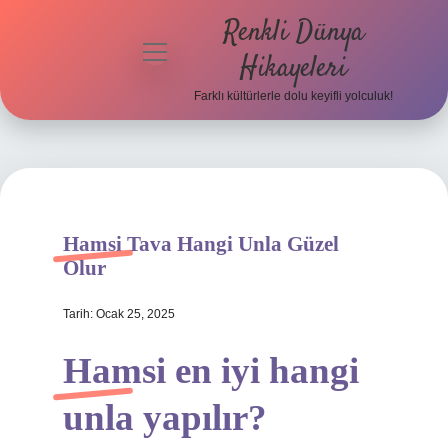
Renkli Dünya
menüyü
Hikayeleri
aç
Farklı kültürlerle dolu keyifli yolculuk!
Anasayfa
Gizlilik
Politikası
Yasal Uyarı
Hamsi Tava Hangi Unla Güzel
Olur
Hakkımızda
Tarih: Ocak 25, 2025
Hamsi en iyi hangi
unla yapılır?