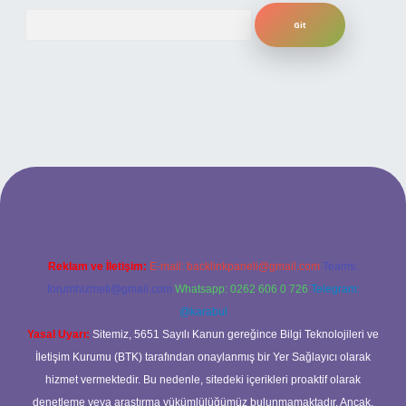
Arama
el giriş
Reklam ve İletişim:
E-mail:
backlinkpaneli@gmail.com
Teams:
forumhizmeti@gmail.com
Whatsapp: 0262 606 0 726
Telegram:
@karabul
Yasal Uyarı:
Sitemiz, 5651 Sayılı Kanun gereğince Bilgi Teknolojileri ve
İletişim Kurumu (BTK) tarafından onaylanmış bir Yer Sağlayıcı olarak
hizmet vermektedir. Bu nedenle, sitedeki içerikleri proaktif olarak
denetleme veya araştırma yükümlülüğümüz bulunmamaktadır. Ancak,