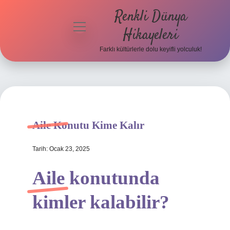
Renkli Dünya
menüyü
Hikayeleri
aç
Farklı kültürlerle dolu keyifli yolculuk!
Anasayfa
Gizlilik
Politikası
Yasal Uyarı
Aile Konutu Kime Kalır
Hakkımızda
Tarih: Ocak 23, 2025
Aile konutunda
kimler kalabilir?