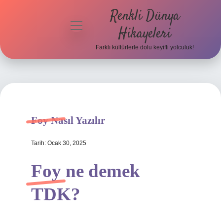
Renkli Dünya
menüyü
Hikayeleri
aç
Farklı kültürlerle dolu keyifli yolculuk!
Anasayfa
Gizlilik
Politikası
Yasal Uyarı
Foy Nasıl Yazılır
Hakkımızda
Tarih: Ocak 30, 2025
Foy ne demek
TDK?