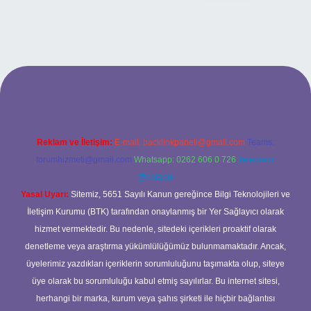
expergiris.casino
betexper güncel giriş
Reklam ve İletişim:
E-mail:
backlinkpaneli@gmail.com
Teams:
forumhizmeti@gmail.com
Whatsapp: 0262 606 0 726
Telegram:
@karabul
Yasal Uyarı:
Sitemiz, 5651 Sayılı Kanun gereğince Bilgi Teknolojileri ve
İletişim Kurumu (BTK) tarafından onaylanmış bir Yer Sağlayıcı olarak
hizmet vermektedir. Bu nedenle, sitedeki içerikleri proaktif olarak
denetleme veya araştırma yükümlülüğümüz bulunmamaktadır. Ancak,
üyelerimiz yazdıkları içeriklerin sorumluluğunu taşımakta olup, siteye
üye olarak bu sorumluluğu kabul etmiş sayılırlar. Bu internet sitesi,
herhangi bir marka, kurum veya şahıs şirketi ile hiçbir bağlantısı