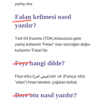
yanlış olur.
Falan kelimesi nasıl
yazılır?
Türk Dil Kurumu (TDK) kılavuzuna göre
yanlış kullanımı “Felan” olan sözcüğün doğru
kullanımı “Falan”dır.
Feyz hangi dilde?
Feyz-efza (ﻓﻴﺾ ﺍﻓﺰﺍ) birl. sıf. (Farsça: efzā
“artan”) Artan bereket, çoğalan bolluk.
Dere otu nasıl yazılır?