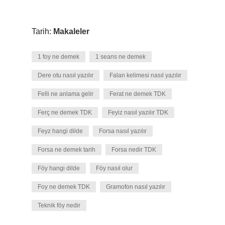
Tarih:
Makaleler
1 foy ne demek
1 seans ne demek
Dere otu nasıl yazılır
Falan kelimesi nasıl yazılır
Felli ne anlama gelir
Ferat ne demek TDK
Ferç ne demek TDK
Feyiz nasıl yazılır TDK
Feyz hangi dilde
Forsa nasıl yazılır
Forsa ne demek tarih
Forsa nedir TDK
Föy hangi dilde
Föy nasıl olur
Foy ne demek TDK
Gramofon nasıl yazılır
Teknik föy nedir