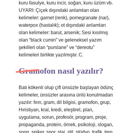
kuru fasulye, kuru incir, soğan, kuru üzüm vb.
UYARI: Çiçek dışındaki anlamları olan
kelimeler: garnet (renk), pomegranate (nar),
waterpox (hastalık); ot dışındaki anlamları
olan kelimeler: barut, arsenik; Sesi kısılmış
olan “black cumin” ve geleneksel yazım
şekilleri olan “purslane” ve “dereotu”
kelimeleri birlikte yazılmıştır. C.
Gramofon nasıl yazılır?
Batı kökenli olup çift ünsüzle başlayan ödünç
kelimeler, ünsüzler arasına ünlü konulmadan
yazılır: fırın, gram, dil bilgisi, gramofon, grup,
Hıristiyan, kral, kredi, eleştirel, plan,
uygulama, sorun, profesör, program, proje,
propaganda, protein, örnek, psikoloji, slogan,
snop, spiker, spor, staj, stil, stüdyo, trafik, tren,