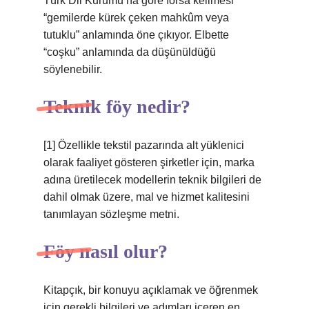
Türk Dil Kurumu’na göre forsa kelimesi
“gemilerde kürek çeken mahkûm veya
tutuklu” anlamında öne çıkıyor. Elbette
“coşku” anlamında da düşünüldüğü
söylenebilir.
Teknik föy nedir?
[1] Özellikle tekstil pazarında alt yüklenici
olarak faaliyet gösteren şirketler için, marka
adına üretilecek modellerin teknik bilgileri de
dahil olmak üzere, mal ve hizmet kalitesini
tanımlayan sözleşme metni.
Föy nasıl olur?
Kitapçık, bir konuyu açıklamak ve öğrenmek
için gerekli bilgileri ve adımları içeren en