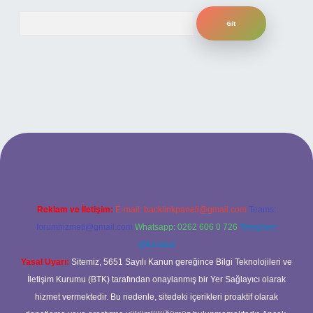
Arama
texpergiris.casino
betexper güncel giriş
Reklam ve İletişim:
E-mail:
backlinkpaneli@gmail.com
Teams:
forumhizmeti@gmail.com
Whatsapp: 0262 606 0 726
Telegram:
@karabul
Yasal Uyarı:
Sitemiz, 5651 Sayılı Kanun gereğince Bilgi Teknolojileri ve
İletişim Kurumu (BTK) tarafından onaylanmış bir Yer Sağlayıcı olarak
hizmet vermektedir. Bu nedenle, sitedeki içerikleri proaktif olarak