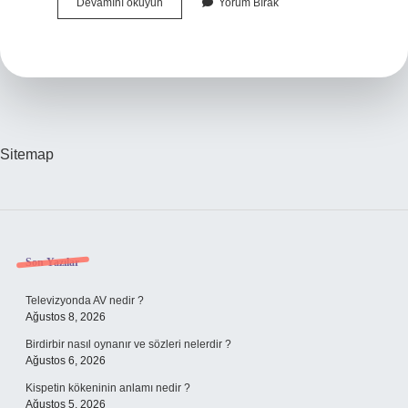
Kimler
Devamını okuyun
Yorum Bırak
Genel
Müdür
Olabilir
Sitemap
Sidebar
Son Yazılar
Televizyonda AV nedir ?
Ağustos 8, 2026
Birdirbir nasıl oynanır ve sözleri nelerdir ?
Ağustos 6, 2026
Kispetin kökeninin anlamı nedir ?
Ağustos 5, 2026