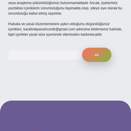
veya araştırma yükümlülüğümüz bulunmamaktadır. Ancak, üyelerimiz
yazdıkları içeriklerin sorumluluğunu taşımakta olup, siteye üye olarak bu
sorumluluğu kabul etmiş sayılırlar.
Hukuka ve yasal düzenlemelere aykırı olduğunu düşündüğünüz
içerikleri,
backlinkpanelicomtr@gmail.com
adresine bildirmeniz halinde,
ilgili içerikler yasal süre içerisinde sitemizden kaldırılacaktır.
Arama
no
betexper güncel giriş