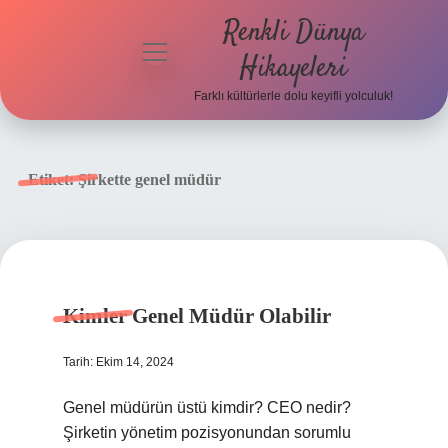
Renkli Dünya
menüyü
Hikayeleri
aç
Farklı kültürlerle dolu keyifli yolculuk!
Anasayfa
Gizlilik
Etiket:
Şirkette genel müdür
Politikası
Yasal Uyarı
Hakkımızda
Kimler Genel Müdür Olabilir
Tarih: Ekim 14, 2024
Genel müdürün üstü kimdir? CEO nedir?
Şirketin yönetim pozisyonundan sorumlu