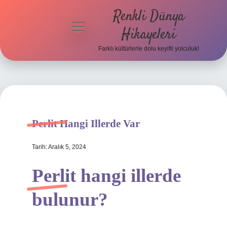
Renkli Dünya
menüyü
Hikayeleri
aç
Farklı kültürlerle dolu keyifli yolculuk!
Anasayfa
Gizlilik
Politikası
Yasal Uyarı
Perlit Hangi Illerde Var
Hakkımızda
Tarih: Aralık 5, 2024
Perlit hangi illerde
bulunur?