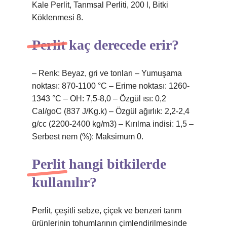
Kale Perlit, Tarımsal Perliti, 200 l, Bitki
Köklenmesi 8.
Perlit kaç derecede erir?
– Renk: Beyaz, gri ve tonları – Yumuşama
noktası: 870-1100 °C – Erime noktası: 1260-
1343 °C – OH: 7,5-8,0 – Özgül ısı: 0,2
Cal/goC (837 J/Kg.k) – Özgül ağırlık: 2,2-2,4
g/cc (2200-2400 kg/m3) – Kırılma indisi: 1,5 –
Serbest nem (%): Maksimum 0.
Perlit hangi bitkilerde
kullanılır?
Perlit, çeşitli sebze, çiçek ve benzeri tarım
ürünlerinin tohumlarının çimlendirilmesinde