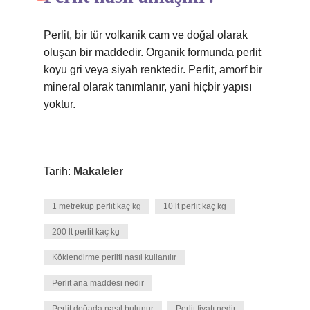
Perlit, bir tür volkanik cam ve doğal olarak
oluşan bir maddedir. Organik formunda perlit
koyu gri veya siyah renktedir. Perlit, amorf bir
mineral olarak tanımlanır, yani hiçbir yapısı
yoktur.
Tarih:
Makaleler
1 metreküp perlit kaç kg
10 lt perlit kaç kg
200 lt perlit kaç kg
Köklendirme perliti nasıl kullanılır
Perlit ana maddesi nedir
Perlit doğada nasıl bulunur
Perlit fiyatı nedir