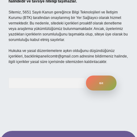
halindedir ve tavsiye niteliği taşımazlar.
Sitemiz, 5651 Sayılı Kanun gereğince Bilgi Teknolojileri ve İletişim
Kurumu (BTK) tarafından onaylanmış bir Yer Sağlayıcı olarak hizmet
vermektedir. Bu nedenle, sitedeki içerikleri proaktif olarak denetleme
veya araştırma yükümlülüğümüz bulunmamaktadır. Ancak, üyelerimiz
yazdıkları içeriklerin sorumluluğunu taşımakta olup, siteye üye olarak bu
sorumluluğu kabul etmiş sayılırlar.
Hukuka ve yasal düzenlemelere aykırı olduğunu düşündüğünüz
içerikleri,
backlinkpanelicomtr@gmail.com
adresine bildirmeniz halinde,
ilgili içerikler yasal süre içerisinde sitemizden kaldırılacaktır.
Arama
cel giriş