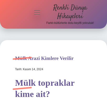
Renkli Dünya
menüyü
Hikayeleri
aç
Farklı kültürlerle dolu keyifli yolculuk!
Anasayfa
Gizlilik
Politikası
Yasal Uyarı
Mülk Arazi Kimlere Verilir
Hakkımızda
Tarih: Kasım 14, 2024
Mülk topraklar
kime ait?