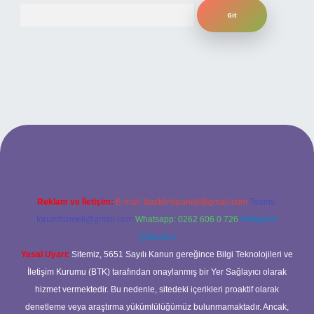
Arama
texpergiris.casino
betexper güncel giriş
Reklam ve İletişim:
E-mail:
backlinkpaneli@gmail.com
Teams:
forumhizmeti@gmail.com
Whatsapp: 0262 606 0 726
Telegram:
@karabul
Yasal Uyarı:
Sitemiz, 5651 Sayılı Kanun gereğince Bilgi Teknolojileri ve
İletişim Kurumu (BTK) tarafından onaylanmış bir Yer Sağlayıcı olarak
hizmet vermektedir. Bu nedenle, sitedeki içerikleri proaktif olarak
denetleme veya araştırma yükümlülüğümüz bulunmamaktadır. Ancak,