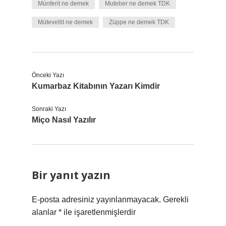
Münferit ne demek
Muteber ne demek TDK
Mütevellit ne demek
Züppe ne demek TDK
Önceki Yazı
Kumarbaz Kitabının Yazarı Kimdir
Sonraki Yazı
Miço Nasıl Yazılır
Bir yanıt yazın
E-posta adresiniz yayınlanmayacak.
Gerekli
alanlar
*
ile işaretlenmişlerdir