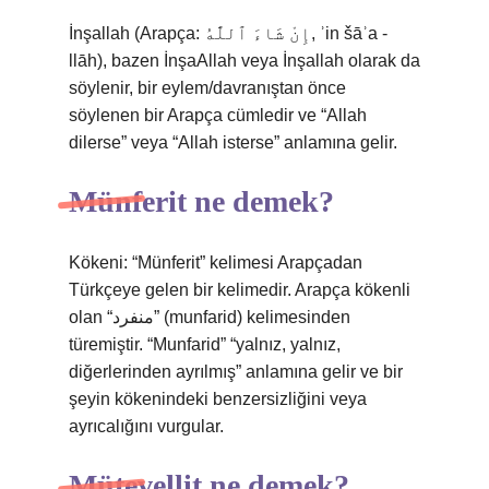
İnşallah (Arapça: إِنْ شَاءَ ٱللَّٰهُ, ʾin šāʾa -
llāh), bazen İnşaAllah veya İnşallah olarak da
söylenir, bir eylem/davranıştan önce
söylenen bir Arapça cümledir ve “Allah
dilerse” veya “Allah isterse” anlamına gelir.
Münferit ne demek?
Kökeni: “Münferit” kelimesi Arapçadan
Türkçeye gelen bir kelimedir. Arapça kökenli
olan “منفرد” (munfarid) kelimesinden
türemiştir. “Munfarid” “yalnız, yalnız,
diğerlerinden ayrılmış” anlamına gelir ve bir
şeyin kökenindeki benzersizliğini veya
ayrıcalığını vurgular.
Mütevellit ne demek?