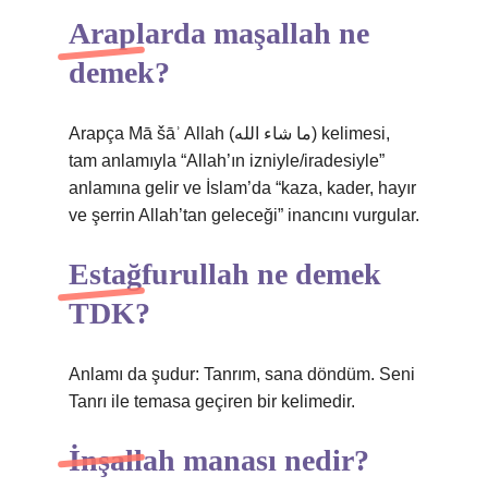
Araplarda maşallah ne
demek?
Arapça Mā šāʾ Allah (ما شاء الله) kelimesi,
tam anlamıyla “Allah’ın izniyle/iradesiyle”
anlamına gelir ve İslam’da “kaza, kader, hayır
ve şerrin Allah’tan geleceği” inancını vurgular.
Estağfurullah ne demek
TDK?
Anlamı da şudur: Tanrım, sana döndüm. Seni
Tanrı ile temasa geçiren bir kelimedir.
İnşallah manası nedir?