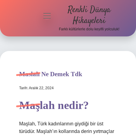
Renkli Dünya
menüyü
Hikayeleri
aç
Farklı kültürlerle dolu keyifli yolculuk!
Anasayfa
Gizlilik
Politikası
Yasal Uyarı
Maslah Ne Demek Tdk
Hakkımızda
Tarih: Aralık 22, 2024
Maşlah nedir?
Maşlah, Türk kadınlarının giydiği bir üst
türüdür. Maşlah’ın kollarında derin yırtmaçlar