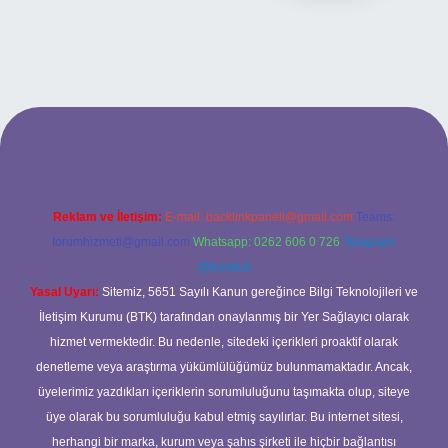
güncel giriş
Reklam ve İletişim:
E-mail:
backlinkpaneli@gmail.com
Teams:
forumhizmeti@gmail.com
Whatsapp: 0262 606 0 726
Telegram:
@karabul
Yasal Uyarı:
Sitemiz, 5651 Sayılı Kanun gereğince Bilgi Teknolojileri ve
İletişim Kurumu (BTK) tarafından onaylanmış bir Yer Sağlayıcı olarak
hizmet vermektedir. Bu nedenle, sitedeki içerikleri proaktif olarak
denetleme veya araştırma yükümlülüğümüz bulunmamaktadır. Ancak,
üyelerimiz yazdıkları içeriklerin sorumluluğunu taşımakta olup, siteye
üye olarak bu sorumluluğu kabul etmiş sayılırlar. Bu internet sitesi,
herhangi bir marka, kurum veya şahıs şirketi ile hiçbir bağlantısı