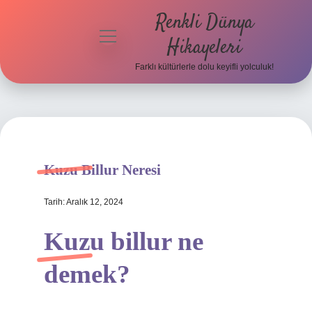
Renkli Dünya
menüyü
Hikayeleri
aç
Farklı kültürlerle dolu keyifli yolculuk!
Anasayfa
Gizlilik
Politikası
Yasal Uyarı
Kuzu Billur Neresi
Hakkımızda
Tarih: Aralık 12, 2024
Kuzu billur ne
demek?