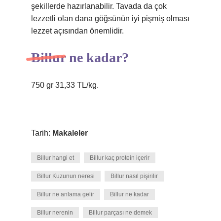
şekillerde hazırlanabilir. Tavada da çok
lezzetli olan dana göğsünün iyi pişmiş olması
lezzet açısından önemlidir.
Billur ne kadar?
750 gr 31,33 TL/kg.
Tarih:
Makaleler
Billur hangi et
Billur kaç protein içerir
Billur Kuzunun neresi
Billur nasıl pişirilir
Billur ne anlama gelir
Billur ne kadar
Billur nerenin
Billur parçası ne demek