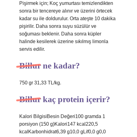
Pişirmek için; Koç yumurtası temizlendikten
sonra bir tencereye alınır ve üzerini örtecek
kadar su ile doldurulur. Orta ateşte 10 dakika
pişirilir. Daha sonra suyu süzülür ve
soğuması beklenir. Daha sonra küpler
halinde kesilerek üzerine sıkılmış limonla
servis edilir.
Billur ne kadar?
750 gr 31,33 TL/kg.
Billur kaç protein içerir?
Kalori BilgisiBesin Değeri100 gramda 1
porsiyon (150 g)Kalori147 kcal220,5
kcalKarbonhidrat6,39 g10,0 gLif0,0 g0,0