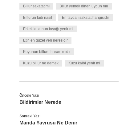
Billur sakatat mı
Billur yemek dinen uygun mu
Billurun tadi nasıl
En faydalı sakatat hangisidir
Erkek kuzunun taşağı yenir mi
Etin en güzel yeri neresidir
Koyunun billuru haram mıdır
Kuzu billur ne demek
Kuzu kalbi yenir mi
Önceki Yazı
Bildirimler Nerede
Sonraki Yazı
Manda Yavrusu Ne Denir