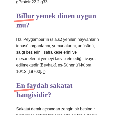
gProtein22,2 g33.
Billur yemek dinen uygun
mu?
Hz. Peygamber’in (s.a.s.) yenilen hayvanların
tenasül organlarını, yumurtalarını, anüsünü,
salgı bezlerini, safra keselerini ve
mesanelerini yemeyi tasvip etmediği rivayet
edilmektedir (Beyhakî, es-Sünenü’l-kübra,
10/12 [19700]. ]).
En faydalı sakatat
hangisidir?
Sakatat demir açısından zengin bir besindir.