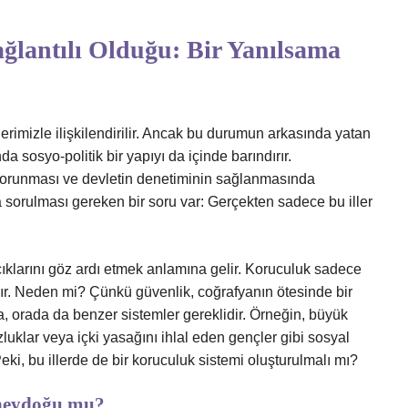
ağlantılı Olduğu: Bir Yanılsama
lerimizle ilişkilendirilir. Ancak bu durumun arkasında yatan
da sosyo-politik bir yapıyı da içinde barındırır.
korunması ve devletin denetiminin sağlanmasında
a sorulması gereken bir soru var: Gerçekten sadece bu iller
çıklarını göz ardı etmek anlamına gelir. Koruculuk sadece
r. Neden mi? Çünkü güvenlik, coğrafyanın ötesinde bir
rsa, orada da benzer sistemler gereklidir. Örneğin, büyük
uklar veya içki yasağını ihlal eden gençler gibi sosyal
Peki, bu illerde de bir koruculuk sistemi oluşturulmalı mı?
üneydoğu mu?