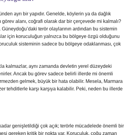
ünden ayrı bir yapıdır. Genelde, köylerin ya da dağlık
u görev alanı, coğrafi olarak dar bir çerçevede mi kalmalı?
r. Güneydoğu’daki terör olaylarının ardından bu sistemin
lar için koruculuğun yalnızca bu bölgeye özgü olduğunu
koruculuk sisteminin sadece bu bölgeye odaklanması, çok
la kalmazlar, aynı zamanda devletin yerel düzeydeki
nirler. Ancak bu görev sadece belirli illerde mi önemli
 görmezden gelmek, büyük bir hata olabilir. Mesela, Marmara
r tehditlerle karşı karşıya kalabilir. Peki, neden bu illerde
dar genişletildiği çok açık; terörle mücadelede önemli bir
mesi gereken kritik bir nokta var. Koruculuk, çoğu zaman