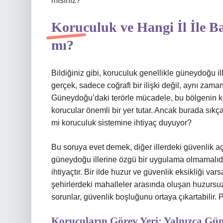
mısınız?
Koruculuk ve Hangi İl İle B
mı?
Bildiğiniz gibi, koruculuk genellikle güneydoğu il
gerçek, sadece coğrafi bir ilişki değil, aynı zaman
Güneydoğu’daki terörle mücadele, bu bölgenin 
korucular önemli bir yer tutar. Ancak burada sıkç
mi koruculuk sistemine ihtiyaç duyuyor?
Bu soruya evet demek, diğer illerdeki güvenlik a
güneydoğu illerine özgü bir uygulama olmamalıdı
ihtiyaçtır. Bir ilde huzur ve güvenlik eksikliği va
şehirlerdeki mahalleler arasında oluşan huzursuzl
sorunlar, güvenlik boşluğunu ortaya çıkartabilir. 
Korucuların Görev Yeri: Yalnızca G