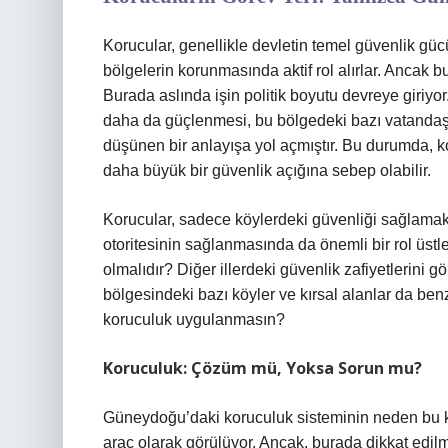
Korucular, genellikle devletin temel güvenlik güc
bölgelerin korunmasında aktif rol alırlar. Ancak b
Burada aslında işin politik boyutu devreye giriyo
daha da güçlenmesi, bu bölgedeki bazı vatandaş
düşünen bir anlayışa yol açmıştır. Bu durumda, 
daha büyük bir güvenlik açığına sebep olabilir.
Korucular, sadece köylerdeki güvenliği sağlamak
otoritesinin sağlanmasında da önemli bir rol üstle
olmalıdır? Diğer illerdeki güvenlik zafiyetlerini
bölgesindeki bazı köyler ve kırsal alanlar da benze
koruculuk uygulanmasın?
Koruculuk: Çözüm mü, Yoksa Sorun mu?
Güneydoğu’daki koruculuk sisteminin neden bu ka
araç olarak görülüyor. Ancak, burada dikkat edil