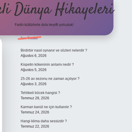
li Dünya Hikayeleri
Farklı kültürlerle dolu keyifli yolculuk!
Sidebar
Son Yazılar
ilbet mobil giriş
betexpergiris.casino
betexper gü
Birdirbir nasıl oynanır ve sözleri nelerdir ?
Ağustos 6, 2026
Kispetin kökeninin anlamı nedir ?
Ağustos 5, 2026
25-26 av sezonu ne zaman açılıyor ?
Ağustos 3, 2026
Tehlikeli böcek hangisi ?
Temmuz 28, 2026
Karman kanül ne için kullanılır ?
Temmuz 24, 2026
Hangi klima daha sessizdir ?
Temmuz 22, 2026