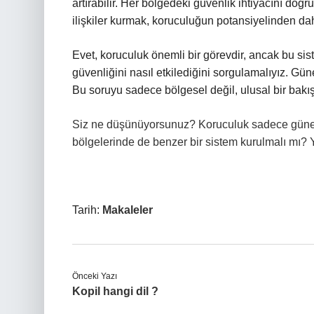
artırabilir. Her bölgedeki güvenlik ihtiyacını doğr
ilişkiler kurmak, koruculuğun potansiyelinden da
Evet, koruculuk önemli bir görevdir, ancak bu sis
güvenliğini nasıl etkilediğini sorgulamalıyız. Gü
Bu soruyu sadece bölgesel değil, ulusal bir bakı
Siz ne düşünüyorsunuz? Koruculuk sadece güneydo
bölgelerinde de benzer bir sistem kurulmalı mı? Y
Tarih:
Makaleler
Önceki Yazı
Kopil hangi dil ?