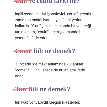
Can ve could farkı ne?
İngilizcede, modal işaretleyici “could” geçmiş
zamanda modal işaretleyici “can” yerine
kullanılır. “Can” şimdiki zamanda bir yeteneği
tanımlarken, “could” geçmiş zamanda bir
yeteneği ifade eder.
Come fiili ne demek?
Türkçede “gelmek” anlamında kullanılan
“come” fiili, İngilizcede de bu anlamı ifade
eder.
Tun fiili ne demek?
tun [yapıyor|yapıldı] {geçişli fiil} stellen: