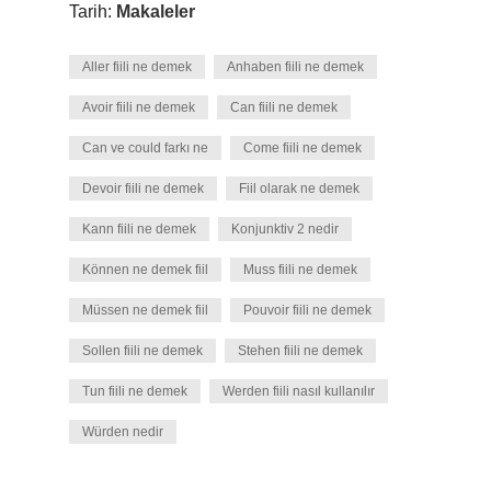
Tarih:
Makaleler
Aller fiili ne demek
Anhaben fiili ne demek
Avoir fiili ne demek
Can fiili ne demek
Can ve could farkı ne
Come fiili ne demek
Devoir fiili ne demek
Fiil olarak ne demek
Kann fiili ne demek
Konjunktiv 2 nedir
Können ne demek fiil
Muss fiili ne demek
Müssen ne demek fiil
Pouvoir fiili ne demek
Sollen fiili ne demek
Stehen fiili ne demek
Tun fiili ne demek
Werden fiili nasıl kullanılır
Würden nedir