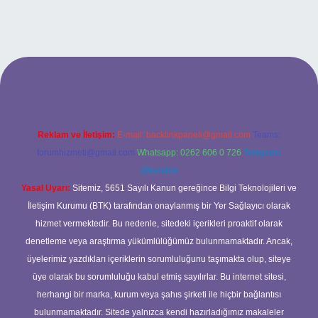
r güncel giriş
Reklam ve İletişim:
E-mail:
backlinkpaneli@gmail.com
Teams:
forumhizmeti@gmail.com
Whatsapp: 0262 606 0 726
Telegram:
@karabul
Yasal Uyarı:
Sitemiz, 5651 Sayılı Kanun gereğince Bilgi Teknolojileri ve
İletişim Kurumu (BTK) tarafından onaylanmış bir Yer Sağlayıcı olarak
hizmet vermektedir. Bu nedenle, sitedeki içerikleri proaktif olarak
denetleme veya araştırma yükümlülüğümüz bulunmamaktadır. Ancak,
üyelerimiz yazdıkları içeriklerin sorumluluğunu taşımakta olup, siteye
üye olarak bu sorumluluğu kabul etmiş sayılırlar. Bu internet sitesi,
herhangi bir marka, kurum veya şahıs şirketi ile hiçbir bağlantısı
bulunmamaktadır. Sitede yalnızca kendi hazırladığımız makaleler