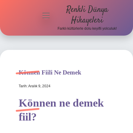
Renkli Dünya
menüyü
Hikayeleri
aç
Farklı kültürlerle dolu keyifli yolculuk!
Anasayfa
Gizlilik
Politikası
Yasal Uyarı
Können Fiili Ne Demek
Hakkımızda
Tarih: Aralık 9, 2024
Können ne demek
fiil?