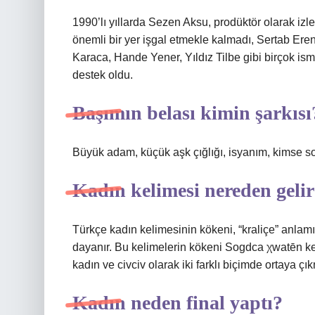
1990’lı yıllarda Sezen Aksu, prodüktör olarak izley
önemli bir yer işgal etmekle kalmadı, Sertab Ere
Karaca, Hande Yener, Yıldız Tilbe gibi birçok is
destek oldu.
Başımın belası kimin şarkısı
Büyük adam, küçük aşk çığlığı, isyanım, kimse s
Kadın kelimesi nereden geli
Türkçe kadın kelimesinin kökeni, “kraliçe” anla
dayanır. Bu kelimelerin kökeni Sogdca χwatēn ke
kadın ve civciv olarak iki farklı biçimde ortaya çıkm
Kadın neden final yaptı?