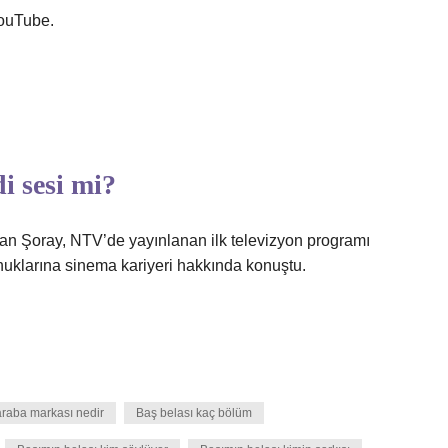
YouTube.
i sesi mi?
rkan Şoray, NTV’de yayınlanan ilk televizyon programı
klarına sinema kariyeri hakkında konuştu.
 araba markası nedir
Baş belası kaç bölüm