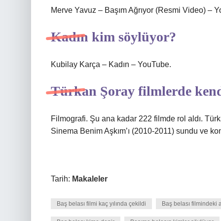
Merve Yavuz – Başım Ağrıyor (Resmi Video) – 
Kadın kim söylüyor?
Kubilay Karça – Kadın – YouTube.
Türkan Şoray filmlerde kend
Filmografi. Şu ana kadar 222 filmde rol aldı. Tü
Sinema Benim Aşkım’ı (2010-2011) sundu ve konu
Tarih:
Makaleler
Baş belası filmi kaç yılında çekildi
Baş belası filmindeki