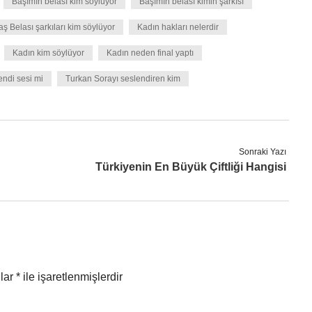
Başımın belası kim söylüyor
Başımın belası kimin şarkısı
ş Belası şarkıları kim söylüyor
Kadın hakları nelerdir
Kadın kim söylüyor
Kadın neden final yaptı
endi sesi mi
Turkan Sorayı seslendiren kim
Sonraki Yazı
Türkiyenin En Büyük Çiftliği Hangisi
nlar
*
ile işaretlenmişlerdir