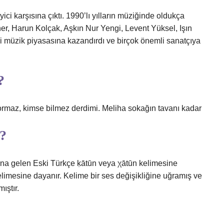
ici karşısına çıktı. 1990’lı yılların müziğinde oldukça
ner, Harun Kolçak, Aşkın Nur Yengi, Levent Yüksel, Işın
mi müzik piyasasına kazandırdı ve birçok önemli sanatçıya
?
ormaz, kimse bilmez derdimi. Meliha sokağın tavanı kadar
r?
mına gelen Eski Türkçe ḳātūn veya χātūn kelimesine
limesine dayanır. Kelime bir ses değişikliğine uğramış ve
ıştır.