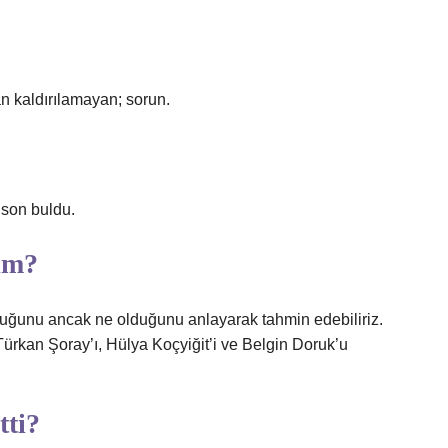
dan kaldırılamayan; sorun.
 son buldu.
im?
duğunu ancak ne olduğunu anlayarak tahmin edebiliriz.
Türkan Şoray’ı, Hülya Koçyiğit’i ve Belgin Doruk’u
tti?