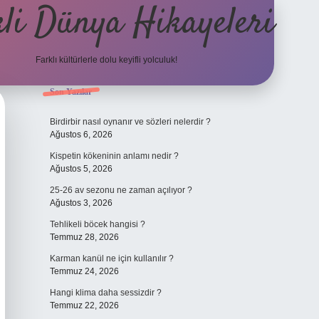
li Dünya Hikayeleri
Farklı kültürlerle dolu keyifli yolculuk!
Sidebar
Son Yazılar
ilbet mobil giriş
betexpergiris
Birdirbir nasıl oynanır ve sözleri nelerdir ?
Ağustos 6, 2026
Kispetin kökeninin anlamı nedir ?
Ağustos 5, 2026
25-26 av sezonu ne zaman açılıyor ?
Ağustos 3, 2026
Tehlikeli böcek hangisi ?
Temmuz 28, 2026
Karman kanül ne için kullanılır ?
Temmuz 24, 2026
Hangi klima daha sessizdir ?
Temmuz 22, 2026