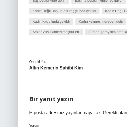
Baş belası kime denir
Başıma belasın kimler söylüyor
Kadın Değil Baş Belası kaç yılında çekildi
Kadın Değil Ba
Kadın kaç yılında çekildi
Kadın kelimesi nereden gelir
Sezen Aksu kimleri meşhur etti
Türkan Şoray filmlerde k
Önceki Yazı
Altın Kemerin Sahibi Kim
Bir yanıt yazın
E-posta adresiniz yayınlanmayacak.
Gerekli ala
Yorum