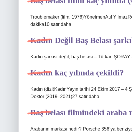
Baş belası filmi kaç yılında ç
Troublemaker (film, 1976)YönetmenAtıf YılmazR
dakika10 satır daha
Kadın Değil Baş Belası şarkı
Kadın şarkısı değil, baş belası – Türkan ŞORAY
Kadın kaç yılında çekildi?
Kadın (dizi)KadınYayın tarihi 24 Ekim 2017 – 4
Doktor (2019–2021)27 satır daha
Baş belası filmindeki araba
Arabanın markası nedir? Porsche 356’ya benziyo