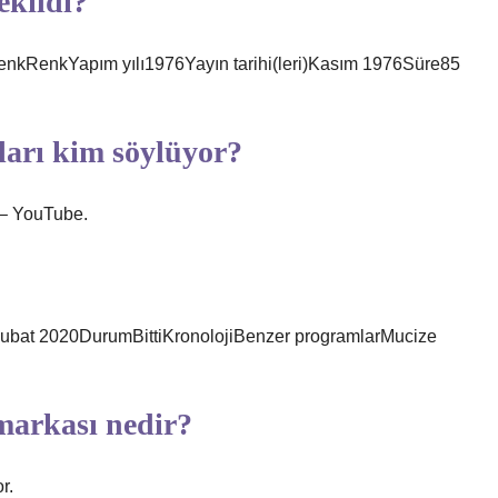
ekildi?
enkRenkYapım yılı1976Yayın tarihi(leri)Kasım 1976Süre85
ları kim söylüyor?
 – YouTube.
 Şubat 2020DurumBittiKronolojiBenzer programlarMucize
 markası nedir?
r.