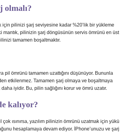
j olmalı?
çin pilinizi şarj seviyesine kadar %20’lik bir yükleme
aki mantık, pilinizin şarj döngüsünün servis ömrünü en üst
linizi tamamen boşaltmaktır.
onra pil ömrünü tamamen uzattığını düşünüyor. Bununla
ülerden etkilenmez. Tamamen şarj olmaya ve boşaltmaya
aha iyidir. Bu, pilin sağlığını korur ve ömrü uzatır.
de kalıyor?
il çok ısınırsa, yazılım pilinizin ömrünü uzatmak için yükü
uduğunu hesaplamaya devam ediyor. İPhone’unuzu ve şarj