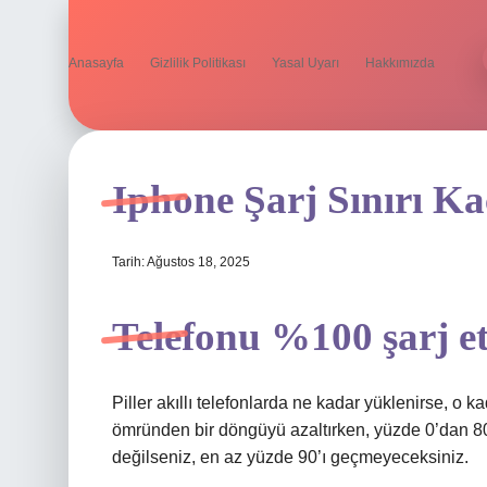
Anasayfa
Gizlilik Politikası
Yasal Uyarı
Hakkımızda
Iphone Şarj Sınırı K
Tarih: Ağustos 18, 2025
Telefonu %100 şarj 
Piller akıllı telefonlarda ne kadar yüklenirse, o 
ömründen bir döngüyü azaltırken, yüzde 0’dan 80’e
değilseniz, en az yüzde 90’ı geçmeyeceksiniz.