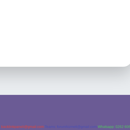
:
backlinkpaneli@gmail.com
Teams:
forumhizmeti@gmail.com
Whatsapp: 0262 606