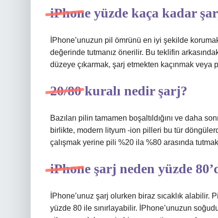
iPhone yüzde kaça kadar şar
İPhone’unuzun pil ömrünü en iyi şekilde korumak i
değerinde tutmanız önerilir. Bu teklifin arkasınd
düzeye çıkarmak, şarj etmekten kaçınmak veya pi
20/80 kuralı nedir şarj?
Bazıları pilin tamamen boşaltıldığını ve daha s
birlikte, modern lityum -ion pilleri bu tür döng
çalışmak yerine pili %20 ila %80 arasında tutmak d
iPhone şarj neden yüzde 80’
İPhone’unuz şarj olurken biraz sıcaklık alabilir. P
yüzde 80 ile sınırlayabilir. İPhone’unuzun soğ