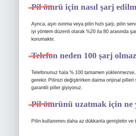
Pil ömrü için nasıl şarj edilm
Ayrıca, aşırı ısınma veya pilin hızlı şarjı, pilin s
iyi yöntem düzenli olarak %20 ila 80 arasında şar
korumaktır.
Telefon neden 100 şarj olma
Telefonunuz hala % 100 tamamen yüklenmezse, pil
gerekir. Pilinizi değiştirirken daima orijinal pill
garantili piller giyiyoruz.
Pil ömrünü uzatmak için ne 
Pilin kullanımını daha az dükkanla genişletin ve