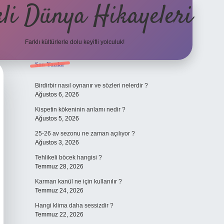
li Dünya Hikayeleri
Farklı kültürlerle dolu keyifli yolculuk!
Sidebar
Son Yazılar
ilbet mobil giriş
betexpergiris.casino
betexper gün
Birdirbir nasıl oynanır ve sözleri nelerdir ?
Ağustos 6, 2026
Kispetin kökeninin anlamı nedir ?
Ağustos 5, 2026
25-26 av sezonu ne zaman açılıyor ?
Ağustos 3, 2026
Tehlikeli böcek hangisi ?
Temmuz 28, 2026
Karman kanül ne için kullanılır ?
Temmuz 24, 2026
Hangi klima daha sessizdir ?
Temmuz 22, 2026