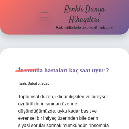
Renkli Dünya
menüyü
Hikayeleri
aç
Farklı kültürlerle dolu keyifli yolculuk!
Anasayfa
Gizlilik
Politikası
Yasal Uyarı
İnsomnia hastaları kaç saat uyur ?
Hakkımızda
Tarih: Şubat 5, 2026
Toplumsal düzen, iktidar ilişkileri ve bireysel
özgürlüklerin sınırları üzerine
düşündüğümüzde, uyku kadar basit ve
evrensel bir ihtiyaç üzerinden bile derin
siyasi sorular sormak mümkündür. “İnsomnia