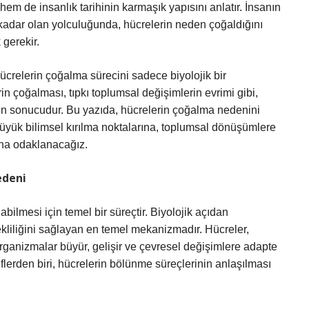
em de insanlık tarihinin karmaşık yapısını anlatır. İnsanın
 kadar olan yolculuğunda, hücrelerin neden çoğaldığını
gerekir.
hücrelerin çoğalma sürecini sadece biyolojik bir
in çoğalması, tıpkı toplumsal değişimlerin evrimi gibi,
nin sonucudur. Bu yazıda, hücrelerin çoğalma nedenini
 büyük bilimsel kırılma noktalarına, toplumsal dönüşümlere
ğına odaklanacağız.
edeni
ilmesi için temel bir süreçtir. Biyolojik açıdan
kliliğini sağlayan en temel mekanizmadır. Hücreler,
rganizmalar büyür, gelişir ve çevresel değişimlere adapte
şiflerden biri, hücrelerin bölünme süreçlerinin anlaşılması