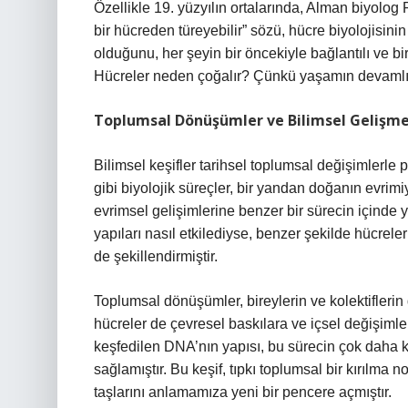
Özellikle 19. yüzyılın ortalarında, Alman biyolog
bir hücreden türeyebilir” sözü, hücre biyolojisinin
olduğunu, her şeyin bir öncekiyle bağlantılı ve b
Hücreler neden çoğalır? Çünkü yaşamın devamlılığı v
Toplumsal Dönüşümler ve Bilimsel Gelişme
Bilimsel keşifler tarihsel toplumsal değişimlerle p
gibi biyolojik süreçler, bir yandan doğanın evrimiy
evrimsel gelişimlerine benzer bir sürecin içinde ye
yapıları nasıl etkilediyse, benzer şekilde hücrele
de şekillendirmiştir.
Toplumsal dönüşümler, bireylerin ve kolektiflerin
hücreler de çevresel baskılara ve içsel değişimler
keşfedilen DNA’nın yapısı, bu sürecin çok daha 
sağlamıştır. Bu keşif, tıpkı toplumsal bir kırılma 
taşlarını anlamamıza yeni bir pencere açmıştır.