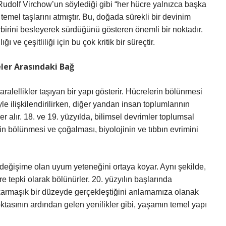
 Rudolf Virchow’un söylediği gibi “her hücre yalnızca başka
 temel taşlarını atmıştır. Bu, doğada sürekli bir devinim
irbirini besleyerek sürdüğünü gösteren önemli bir noktadır.
e çeşitliliği için bu çok kritik bir süreçtir.
ler Arasındaki Bağ
aralellikler taşıyan bir yapı gösterir. Hücrelerin bölünmesi
le ilişkilendirilirken, diğer yandan insan toplumlarının
r alır. 18. ve 19. yüzyılda, bilimsel devrimler toplumsal
rin bölünmesi ve çoğalması, biyolojinin ve tıbbın evrimini
 değişime olan uyum yeteneğini ortaya koyar. Aynı şekilde,
e tepki olarak bölünürler. 20. yüzyılın başlarında
karmaşık bir düzeyde gerçekleştiğini anlamamıza olanak
noktasının ardından gelen yenilikler gibi, yaşamın temel yapı