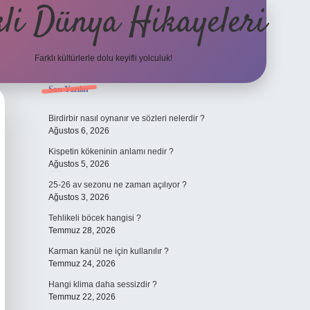
li Dünya Hikayeleri
Farklı kültürlerle dolu keyifli yolculuk!
Sidebar
Son Yazılar
ilbet mobil giriş
betexpergiris.casino
betexper gü
Birdirbir nasıl oynanır ve sözleri nelerdir ?
Ağustos 6, 2026
Kispetin kökeninin anlamı nedir ?
Ağustos 5, 2026
25-26 av sezonu ne zaman açılıyor ?
Ağustos 3, 2026
Tehlikeli böcek hangisi ?
Temmuz 28, 2026
Karman kanül ne için kullanılır ?
Temmuz 24, 2026
Hangi klima daha sessizdir ?
Temmuz 22, 2026