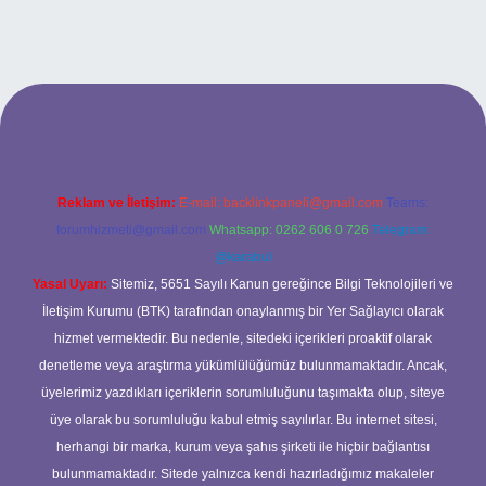
ncel giriş
Reklam ve İletişim:
E-mail:
backlinkpaneli@gmail.com
Teams:
forumhizmeti@gmail.com
Whatsapp: 0262 606 0 726
Telegram:
@karabul
Yasal Uyarı:
Sitemiz, 5651 Sayılı Kanun gereğince Bilgi Teknolojileri ve
İletişim Kurumu (BTK) tarafından onaylanmış bir Yer Sağlayıcı olarak
hizmet vermektedir. Bu nedenle, sitedeki içerikleri proaktif olarak
denetleme veya araştırma yükümlülüğümüz bulunmamaktadır. Ancak,
üyelerimiz yazdıkları içeriklerin sorumluluğunu taşımakta olup, siteye
üye olarak bu sorumluluğu kabul etmiş sayılırlar. Bu internet sitesi,
herhangi bir marka, kurum veya şahıs şirketi ile hiçbir bağlantısı
bulunmamaktadır. Sitede yalnızca kendi hazırladığımız makaleler