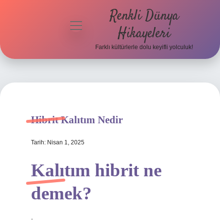
Renkli Dünya
menüyü
Hikayeleri
aç
Farklı kültürlerle dolu keyifli yolculuk!
Anasayfa
Gizlilik
Politikası
Yasal Uyarı
Hibrit Kalıtım Nedir
Hakkımızda
Tarih: Nisan 1, 2025
Kalıtım hibrit ne
demek?