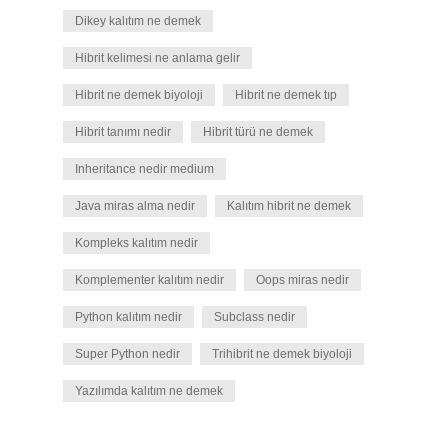
Dikey kalıtım ne demek
Hibrit kelimesi ne anlama gelir
Hibrit ne demek biyoloji
Hibrit ne demek tıp
Hibrit tanımı nedir
Hibrit türü ne demek
Inheritance nedir medium
Java miras alma nedir
Kalıtım hibrit ne demek
Kompleks kalıtım nedir
Komplementer kalıtım nedir
Oops miras nedir
Python kalıtım nedir
Subclass nedir
Super Python nedir
Trihibrit ne demek biyoloji
Yazılımda kalıtım ne demek