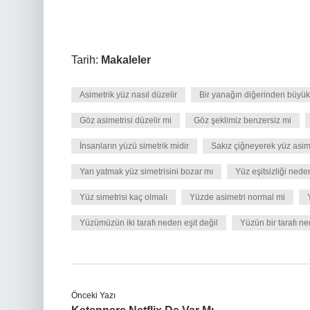
Tarih:
Makaleler
Asimetrik yüz nasıl düzelir
Bir yanağın diğerinden büyük
Göz asimetrisi düzelir mi
Göz şeklimiz benzersiz mi
İnsanların yüzü simetrik midir
Sakız çiğneyerek yüz asime
Yan yatmak yüz simetrisini bozar mı
Yüz eşitsizliği nede
Yüz simetrisi kaç olmalı
Yüzde asimetri normal mi
Yüzümüzün iki tarafı neden eşit değil
Yüzün bir tarafı ne
Önceki Yazı