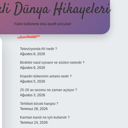
li Dünya Hikayeleri
Farklı kültürlerle dolu keyifli yolculuk!
Sidebar
Son Yazılar
ilbet mobil giriş
betexpergiris.casino
betexper güncel
Televizyonda AV nedir ?
Ağustos 8, 2026
Birdirbir nasıl oynanır ve sözleri nelerdir ?
Ağustos 6, 2026
Kispetin kökeninin anlamı nedir ?
Ağustos 5, 2026
25-26 av sezonu ne zaman açılıyor ?
Ağustos 3, 2026
Tehlikeli böcek hangisi ?
Temmuz 28, 2026
Karman kanül ne için kullanılır ?
Temmuz 24, 2026