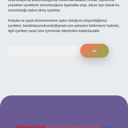
veya araştırma yükümlülüğümüz bulunmamaktadır. Ancak, üyelerimiz
yazdıkları içeriklerin sorumluluğunu taşımakta olup, siteye üye olarak bu
sorumluluğu kabul etmiş sayılırlar.
Hukuka ve yasal düzenlemelere aykırı olduğunu düşündüğünüz
içerikleri,
backlinkpanelicomtr@gmail.com
adresine bildirmeniz halinde,
ilgili içerikler yasal süre içerisinde sitemizden kaldırılacaktır.
Arama
 giriş
Reklam ve İletişim:
E-mail:
backlinkpaneli@gmail.com
Teams: