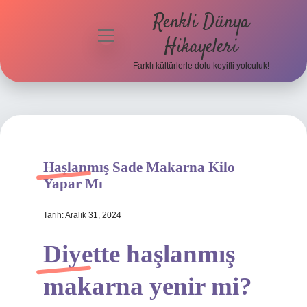
Renkli Dünya
menüyü
Hikayeleri
aç
Farklı kültürlerle dolu keyifli yolculuk!
Anasayfa
Gizlilik
Politikası
Yasal Uyarı
Haşlanmış Sade Makarna Kilo
Yapar Mı
Hakkımızda
Tarih: Aralık 31, 2024
Diyette haşlanmış
makarna yenir mi?