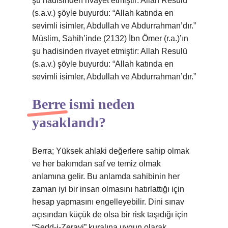
şu hadisinden rivayet etmiştir: Allah Resulü
(s.a.v.) şöyle buyurdu: “Allah katında en
sevimli isimler, Abdullah ve Abdurrahman’dır.”
Müslim, Sahih’inde (2132) İbn Ömer (r.a.)’ın
şu hadisinden rivayet etmiştir: Allah Resulü
(s.a.v.) şöyle buyurdu: “Allah katında en
sevimli isimler, Abdullah ve Abdurrahman’dır.”
Berre ismi neden
yasaklandı?
Berra; Yüksek ahlaki değerlere sahip olmak
ve her bakımdan saf ve temiz olmak
anlamına gelir. Bu anlamda sahibinin her
zaman iyi bir insan olmasını hatırlattığı için
hesap yapmasını engelleyebilir. Dini sınav
açısından küçük de olsa bir risk taşıdığı için
“Sedd-i-Zerayi” kuralına uygun olarak