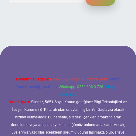
cel giriş
Reklam ve İletişim:
E-mail:
backlinkpaneli@gmail.com
Teams:
forumhizmeti@gmail.com
Whatsapp: 0262 606 0 726
Telegram:
@karabul
Yasal Uyarı:
Sitemiz, 5651 Sayılı Kanun gereğince Bilgi Teknolojileri ve
İletişim Kurumu (BTK) tarafından onaylanmış bir Yer Sağlayıcı olarak
hizmet vermektedir. Bu nedenle, sitedeki içerikleri proaktif olarak
denetleme veya araştırma yükümlülüğümüz bulunmamaktadır. Ancak,
üyelerimiz yazdıkları içeriklerin sorumluluğunu taşımakta olup, siteye