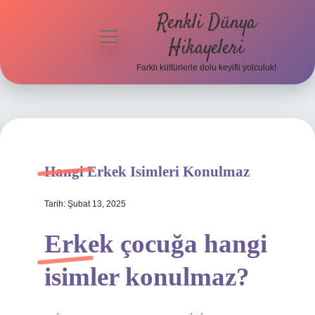
Renkli Dünya
menüyü
Hikayeleri
aç
Farklı kültürlerle dolu keyifli yolculuk!
Anasayfa
Gizlilik
Politikası
Yasal Uyarı
Hangi Erkek Isimleri Konulmaz
Hakkımızda
Tarih: Şubat 13, 2025
Erkek çocuğa hangi
isimler konulmaz?