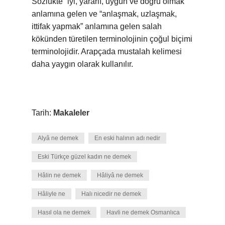
Sözlükte “iyi, yararlı, uygun ve doğru olmak”
anlamına gelen ve “anlaşmak, uzlaşmak,
ittifak yapmak” anlamına gelen salah
kökünden türetilen terminolojinin çoğul biçimi
terminolojidir. Arapçada mustalah kelimesi
daha yaygın olarak kullanılır.
Tarih:
Makaleler
Alyâ ne demek
En eski halının adı nedir
Eski Türkçe güzel kadın ne demek
Hâlin ne demek
Hâliyâ ne demek
Hâliyle ne
Halı nicedir ne demek
Hasıl ola ne demek
Havli ne demek Osmanlıca