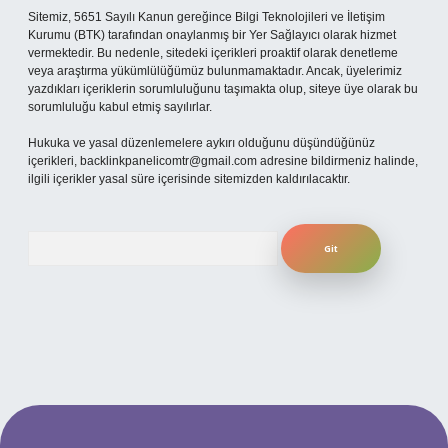
Sitemiz, 5651 Sayılı Kanun gereğince Bilgi Teknolojileri ve İletişim
Kurumu (BTK) tarafından onaylanmış bir Yer Sağlayıcı olarak hizmet
vermektedir. Bu nedenle, sitedeki içerikleri proaktif olarak denetleme
veya araştırma yükümlülüğümüz bulunmamaktadır. Ancak, üyelerimiz
yazdıkları içeriklerin sorumluluğunu taşımakta olup, siteye üye olarak bu
sorumluluğu kabul etmiş sayılırlar.
Hukuka ve yasal düzenlemelere aykırı olduğunu düşündüğünüz
içerikleri,
backlinkpanelicomtr@gmail.com
adresine bildirmeniz halinde,
ilgili içerikler yasal süre içerisinde sitemizden kaldırılacaktır.
Arama
texpergiris.casino
betexper güncel giriş