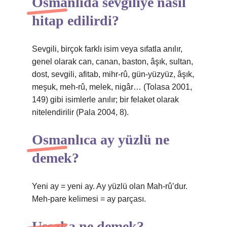
Osmanlıda sevgiliye nasıl
hitap edilirdi?
Sevgili, birçok farklı isim veya sıfatla anılır,
genel olarak can, canan, baston, âşık, sultan,
dost, sevgili, afitab, mihr-rû, gün-yüzyüz, âşık,
meşuk, meh-rû, melek, nigâr… (Tolasa 2001,
149) gibi isimlerle anılır; bir felaket olarak
nitelendirilir (Pala 2004, 8).
Osmanlıca ay yüzlü ne
demek?
Yeni ay = yeni ay. Ay yüzlü olan Mah-rû’dur.
Meh-pare kelimesi = ay parçası.
Uşşaka ne demek?