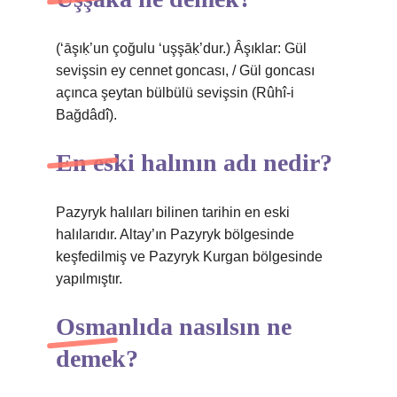
(‘āşıḳ’un çoğulu ‘uşşāḳ’dur.) Âşıklar: Gül
sevişsin ey cennet goncası, / Gül goncası
açınca şeytan bülbülü sevişsin (Rûhî-i
Bağdâdî).
En eski halının adı nedir?
Pazyryk halıları bilinen tarihin en eski
halılarıdır. Altay’ın Pazyryk bölgesinde
keşfedilmiş ve Pazyryk Kurgan bölgesinde
yapılmıştır.
Osmanlıda nasılsın ne
demek?