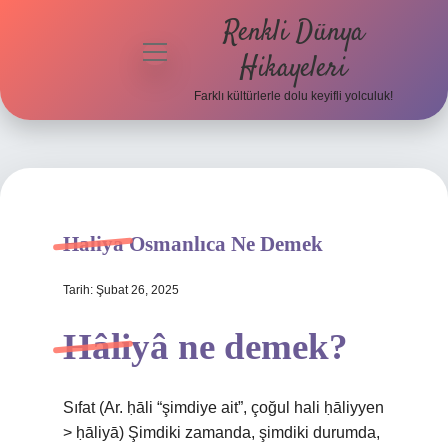
Renkli Dünya
menüyü
Hikayeleri
aç
Farklı kültürlerle dolu keyifli yolculuk!
Anasayfa
Gizlilik
Politikası
Yasal Uyarı
Haliya Osmanlıca Ne Demek
Hakkımızda
Tarih: Şubat 26, 2025
Hâliyâ ne demek?
Sıfat (Ar. ḥālі “şimdiye ait”, çoğul hali ḥāliyyen
> ḥāliyā) Şimdiki zamanda, şimdiki durumda,