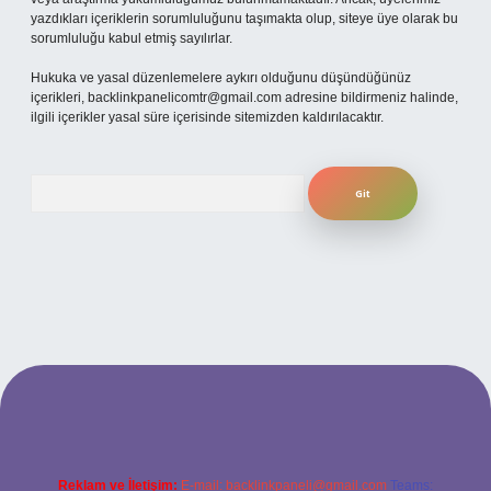
yazdıkları içeriklerin sorumluluğunu taşımakta olup, siteye üye olarak bu
sorumluluğu kabul etmiş sayılırlar.
Hukuka ve yasal düzenlemelere aykırı olduğunu düşündüğünüz
içerikleri,
backlinkpanelicomtr@gmail.com
adresine bildirmeniz halinde,
ilgili içerikler yasal süre içerisinde sitemizden kaldırılacaktır.
Arama
xpergiris.casino
betexper güncel giriş
Reklam ve İletişim:
E-mail:
backlinkpaneli@gmail.com
Teams: