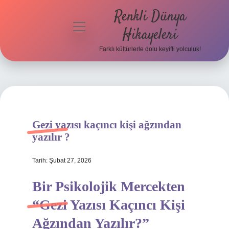
Renkli Dünya
menüyü
Hikayeleri
aç
Farklı kültürlerle dolu keyifli yolculuk!
Anasayfa
Gizlilik
Politikası
Yasal Uyarı
Gezi yazısı kaçıncı kişi ağzından
yazılır ?
Hakkımızda
Tarih: Şubat 27, 2026
Bir Psikolojik Mercekten
“Gezi Yazısı Kaçıncı Kişi
Ağzından Yazılır?”