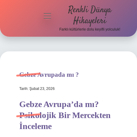
Renkli Dünya
menüyü
Hikayeleri
aç
Farklı kültürlerle dolu keyifli yolculuk!
Anasayfa
Gizlilik
Politikası
Yasal Uyarı
Gebze Avrupada mı ?
Hakkımızda
Tarih: Şubat 23, 2026
Gebze Avrupa’da mı?
Psikolojik Bir Mercekten
İnceleme