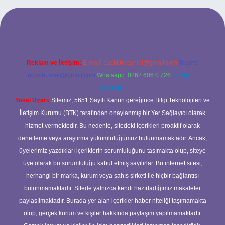
etexpergiris.casino
betexper güncel giriş
Reklam ve İletişim:
E-mail:
backlinkpaneli@gmail.com
Teams:
forumhizmeti@gmail.com
Whatsapp: 0262 606 0 726
Telegram:
@karabul
Yasal Uyarı:
Sitemiz, 5651 Sayılı Kanun gereğince Bilgi Teknolojileri ve
İletişim Kurumu (BTK) tarafından onaylanmış bir Yer Sağlayıcı olarak
hizmet vermektedir. Bu nedenle, sitedeki içerikleri proaktif olarak
denetleme veya araştırma yükümlülüğümüz bulunmamaktadır. Ancak,
üyelerimiz yazdıkları içeriklerin sorumluluğunu taşımakta olup, siteye
üye olarak bu sorumluluğu kabul etmiş sayılırlar. Bu internet sitesi,
herhangi bir marka, kurum veya şahıs şirketi ile hiçbir bağlantısı
bulunmamaktadır. Sitede yalnızca kendi hazırladığımız makaleler
paylaşılmaktadır. Burada yer alan içerikler haber niteliği taşımamakta
olup, gerçek kurum ve kişiler hakkında paylaşım yapılmamaktadır.