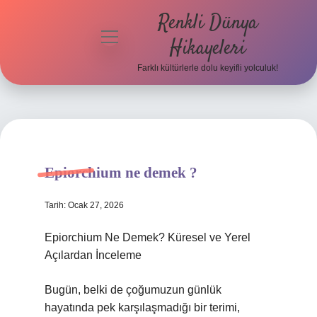
Renkli Dünya
menüyü
Hikayeleri
aç
Farklı kültürlerle dolu keyifli yolculuk!
Anasayfa
Gizlilik
Politikası
Yasal Uyarı
Epiorchium ne demek ?
Hakkımızda
Tarih: Ocak 27, 2026
Epiorchium Ne Demek? Küresel ve Yerel
Açılardan İnceleme
Bugün, belki de çoğumuzun günlük
hayatında pek karşılaşmadığı bir terimi,