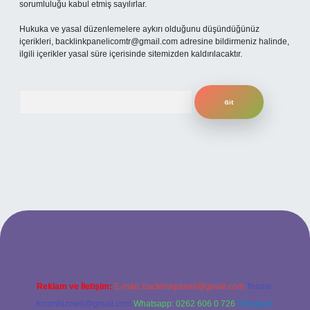
sorumluluğu kabul etmiş sayılırlar.
Hukuka ve yasal düzenlemelere aykırı olduğunu düşündüğünüz
içerikleri,
backlinkpanelicomtr@gmail.com
adresine bildirmeniz halinde,
ilgili içerikler yasal süre içerisinde sitemizden kaldırılacaktır.
Arama
texpergiris.casino
betexper güncel giriş
Reklam ve İletişim:
E-mail:
backlinkpaneli@gmail.com
Teams:
forumhizmeti@gmail.com
Whatsapp: 0262 606 0 726
Telegram: