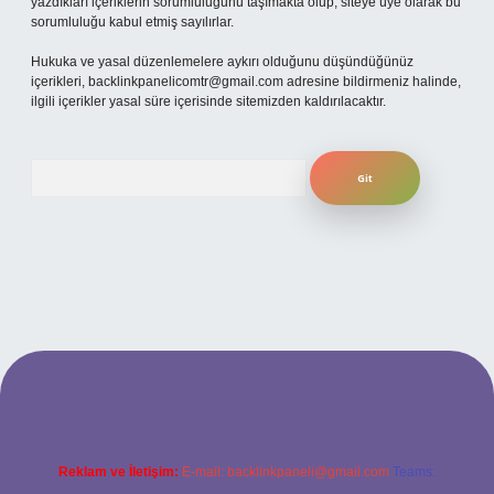
yazdıkları içeriklerin sorumluluğunu taşımakta olup, siteye üye olarak bu
sorumluluğu kabul etmiş sayılırlar.
Hukuka ve yasal düzenlemelere aykırı olduğunu düşündüğünüz
içerikleri,
backlinkpanelicomtr@gmail.com
adresine bildirmeniz halinde,
ilgili içerikler yasal süre içerisinde sitemizden kaldırılacaktır.
Arama
üncel giriş
Reklam ve İletişim:
E-mail:
backlinkpaneli@gmail.com
Teams: