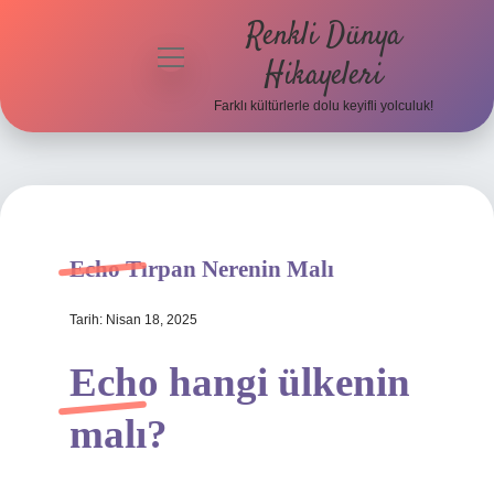
Renkli Dünya
menüyü
Hikayeleri
aç
Farklı kültürlerle dolu keyifli yolculuk!
Anasayfa
Gizlilik
Politikası
Yasal Uyarı
Echo Tırpan Nerenin Malı
Hakkımızda
Tarih: Nisan 18, 2025
Echo hangi ülkenin
malı?