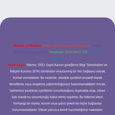
el giriş
Reklam ve İletişim:
E-mail:
backlinkpaneli@gmail.com
Teams:
forumhizmeti@gmail.com
Whatsapp: 0262 606 0 726
Telegram:
@karabul
Yasal Uyarı:
Sitemiz, 5651 Sayılı Kanun gereğince Bilgi Teknolojileri ve
İletişim Kurumu (BTK) tarafından onaylanmış bir Yer Sağlayıcı olarak
hizmet vermektedir. Bu nedenle, sitedeki içerikleri proaktif olarak
denetleme veya araştırma yükümlülüğümüz bulunmamaktadır. Ancak,
üyelerimiz yazdıkları içeriklerin sorumluluğunu taşımakta olup, siteye
üye olarak bu sorumluluğu kabul etmiş sayılırlar. Bu internet sitesi,
herhangi bir marka, kurum veya şahıs şirketi ile hiçbir bağlantısı
bulunmamaktadır. Sitede yalnızca kendi hazırladığımız makaleler