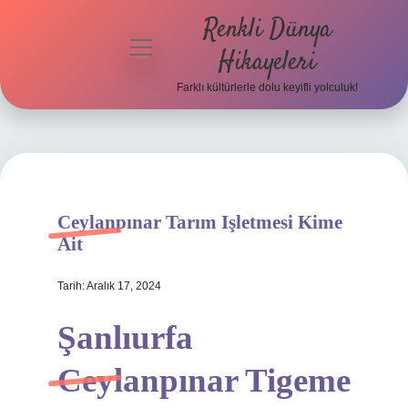
Renkli Dünya
menüyü
Hikayeleri
aç
Farklı kültürlerle dolu keyifli yolculuk!
Anasayfa
Gizlilik
Politikası
Yasal Uyarı
Ceylanpınar Tarım Işletmesi Kime
Ait
Hakkımızda
Tarih: Aralık 17, 2024
Şanlıurfa
Ceylanpınar Tigeme