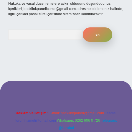
Hukuka ve yasal düzenlemelere aykırı olduğunu düşündüğünüz
içerikleri,
backlinkpanelicomtr@gmail.com
adresine bildirmeniz halinde,
ilgili içerikler yasal süre içerisinde sitemizden kaldırılacaktır.
Arama
el giriş
Reklam ve İletişim:
E-mail:
backlinkpaneli@gmail.com
Teams:
forumhizmeti@gmail.com
Whatsapp: 0262 606 0 726
Telegram:
@karabul