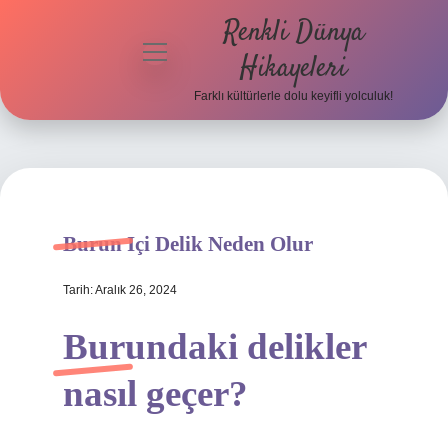
Renkli Dünya
menüyü
Hikayeleri
aç
Farklı kültürlerle dolu keyifli yolculuk!
Anasayfa
Gizlilik
Politikası
Yasal Uyarı
Burun Içi Delik Neden Olur
Hakkımızda
Tarih: Aralık 26, 2024
Burundaki delikler
nasıl geçer?