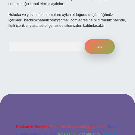
sorumluluğu kabul etmiş sayılırlar.
Hukuka ve yasal düzenlemelere aykırı olduğunu düşündüğünüz
içerikleri,
backlinkpanelicomtr@gmail.com
adresine bildirmeniz halinde,
ilgili içerikler yasal süre içerisinde sitemizden kaldırılacaktır.
Arama
üncel giriş
Reklam ve İletişim:
E-mail:
backlinkpaneli@gmail.com
Teams:
forumhizmeti@gmail.com
Whatsapp: 0262 606 0 726
Telegram: