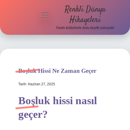
Renkli Dünya
menüyü
Hikayeleri
aç
Farklı kültürlerle dolu keyifli yolculuk!
Anasayfa
Gizlilik
Politikası
Yasal Uyarı
Boşluk Hissi Ne Zaman Geçer
Hakkımızda
Tarih: Haziran 27, 2025
Boşluk hissi nasıl
geçer?