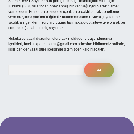
Sitemiz, 5651 Sayılı Kanun gereğince Bilgi Teknolojileri ve İletişim
Kurumu (BTK) tarafından onaylanmış bir Yer Sağlayıcı olarak hizmet
vermektedir. Bu nedenle, sitedeki içerikleri proaktif olarak denetleme
veya araştırma yükümlülüğümüz bulunmamaktadır. Ancak, üyelerimiz
yazdıkları içeriklerin sorumluluğunu taşımakta olup, siteye üye olarak bu
sorumluluğu kabul etmiş sayılırlar.
Hukuka ve yasal düzenlemelere aykırı olduğunu düşündüğünüz
içerikleri,
backlinkpanelicomtr@gmail.com
adresine bildirmeniz halinde,
ilgili içerikler yasal süre içerisinde sitemizden kaldırılacaktır.
Arama
üncel giriş