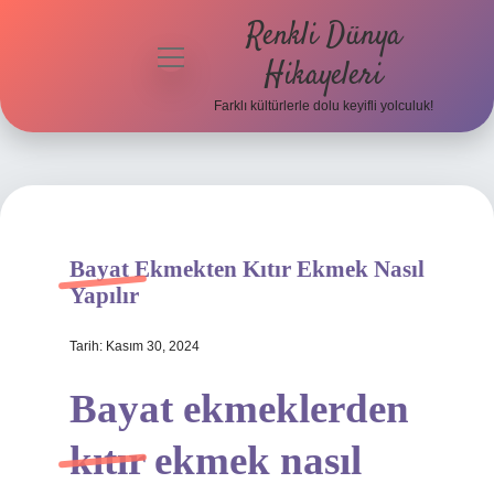
Renkli Dünya
menüyü
Hikayeleri
aç
Farklı kültürlerle dolu keyifli yolculuk!
Anasayfa
Gizlilik
Politikası
Yasal Uyarı
Bayat Ekmekten Kıtır Ekmek Nasıl
Yapılır
Hakkımızda
Tarih: Kasım 30, 2024
Bayat ekmeklerden
kıtır ekmek nasıl