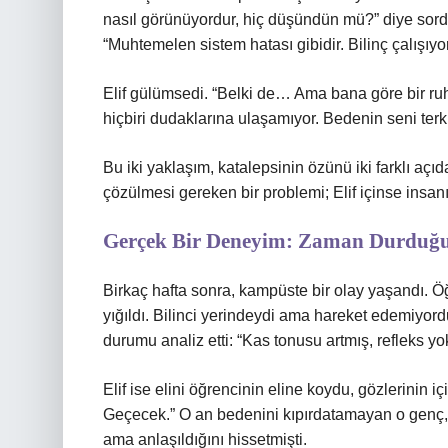
nasıl görünüyordur, hiç düşündün mü?” diye sord
“Muhtemelen sistem hatası gibidir. Bilinç çalışıy
Elif gülümsedi. “Belki de… Ama bana göre bir ruhu
hiçbiri dudaklarına ulaşamıyor. Bedenin seni terk
Bu iki yaklaşım, katalepsinin özünü iki farklı açı
çözülmesi gereken bir problemi; Elif içinse insan
Gerçek Bir Deneyim: Zaman Durduğ
Birkaç hafta sonra, kampüste bir olay yaşandı. Öğ
yığıldı. Bilinci yerindeydi ama hareket edemiyor
durumu analiz etti: “Kas tonusu artmış, refleks yok
Elif ise elini öğrencinin eline koydu, gözlerinin i
Geçecek.” O an bedenini kıpırdatamayan o genç, 
ama anlaşıldığını hissetmişti.