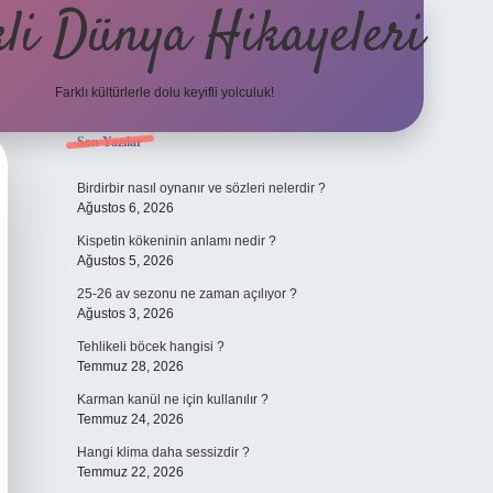
li Dünya Hikayeleri
Farklı kültürlerle dolu keyifli yolculuk!
Sidebar
Son Yazılar
ilbet mobil giriş
betexpergiris.casino
betexper günc
Birdirbir nasıl oynanır ve sözleri nelerdir ?
Ağustos 6, 2026
Kispetin kökeninin anlamı nedir ?
Ağustos 5, 2026
25-26 av sezonu ne zaman açılıyor ?
Ağustos 3, 2026
Tehlikeli böcek hangisi ?
Temmuz 28, 2026
Karman kanül ne için kullanılır ?
Temmuz 24, 2026
Hangi klima daha sessizdir ?
Temmuz 22, 2026