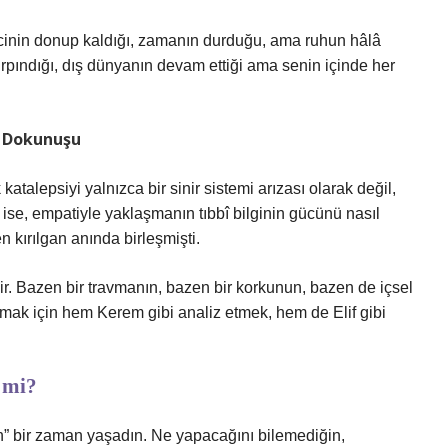
lincinin donup kaldığı, zamanın durduğu, ama ruhun hâlâ
ırpındığı, dış dünyanın devam ettiği ama senin içinde her
a Dokunuşu
katalepsiyi yalnızca bir sinir sistemi arızası olarak değil,
 ise, empatiyle yaklaşmanın tıbbî bilginin gücünü nasıl
en kırılgan anında birleşmişti.
ldir. Bazen bir travmanın, bazen bir korkunun, bazen de içsel
nlamak için hem Kerem gibi analiz etmek, hem de Elif gibi
 mi?
ın” bir zaman yaşadın. Ne yapacağını bilemediğin,