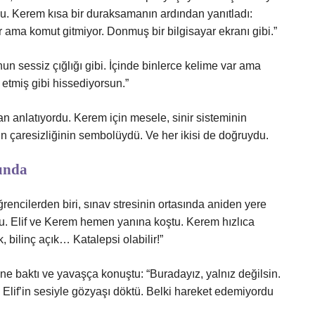
u. Kerem kısa bir duraksamanın ardından yanıtladı:
or ama komut gitmiyor. Donmuş bir bilgisayar ekranı gibi.”
n sessiz çığlığı gibi. İçinde binlerce kelime var ama
 etmiş gibi hissediyorsun.”
dan anlatıyordu. Kerem için mesele, sinir sisteminin
ın çaresizliğinin sembolüydü. Ve her ikisi de doğruydu.
unda
rencilerden biri, sınav stresinin ortasında aniden yere
du. Elif ve Kerem hemen yanına koştu. Kerem hızlıca
, bilinç açık… Katalepsi olabilir!”
çine baktı ve yavaşça konuştu: “Buradayız, yalnız değilsin.
Elif’in sesiyle gözyaşı döktü. Belki hareket edemiyordu