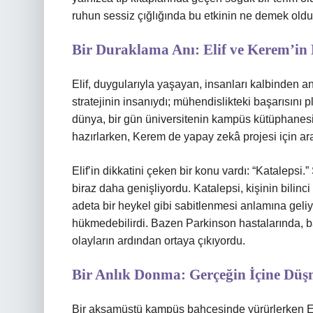
ruhun sessiz çığlığında bu etkinin ne demek o
Bir Duraklama Anı: Elif ve Kerem’in 
Elif, duygularıyla yaşayan, insanları kalbinden a
stratejinin insanıydı; mühendislikteki başarısını 
dünya, bir gün üniversitenin kampüs kütüphanesin
hazırlarken, Kerem de yapay zekâ projesi için ar
Elif’in dikkatini çeken bir konu vardı: “Katalepsi
biraz daha genişliyordu. Katalepsi, kişinin bil
adeta bir heykel gibi sabitlenmesi anlamına geli
hükmedebilirdi. Bazen Parkinson hastalarında, ba
olayların ardından ortaya çıkıyordu.
Bir Anlık Donma: Gerçeğin İçine Dü
Bir akşamüstü kampüs bahçesinde yürürlerken Eli