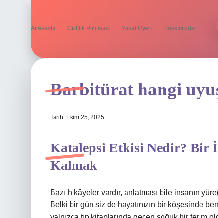
Anasayfa
Gizlilik Politikası
Yasal Uyarı
Hakkımızda
Barbitürat hangi uyu
Tarih: Ekim 25, 2025
Katalepsi Etkisi Nedir? Bir
Kalmak
Bazı hikâyeler vardır, anlatması bile insanın yüre
Belki bir gün siz de hayatınızın bir köşesinde be
yalnızca tıp kitaplarında geçen soğuk bir terim o