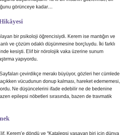
lduğunu görünceye kadar…
Hikâyesi
nlayan bir psikoloji öğrencisiydi. Kerem ise mantığın ve
planlı ve çözüm odaklı düşünmesine borçluydu. İki farklı
de kesişti. Elif bir nörolojik vaka üzerine sunum
aştırma yapıyordu.
.” Sayfaları çevirdikçe merakı büyüyor, gözleri her cümlede
inci açıkken vücudunun donup kalması, hareket edememesi,
yordu. Ne düşüncelerini ifade edebilir ne de bedenine
zen epilepsi nöbetleri sırasında, bazen de travmatik
şmek
f, Kerem’e döndü ve “Katalepsi yaşayan biri için dünya