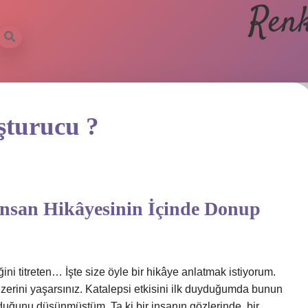
Renk
şturucu ?
 İnsan Hikâyesinin İçinde Donup
ğini titreten… İşte size öyle bir hikâye anlatmak istiyorum.
nzerini yaşarsınız. Katalepsi etkisini ilk duyduğumda bunun
lduğunu düşünmüştüm. Ta ki bir insanın gözlerinde, bir