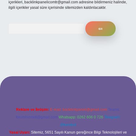
içerikleri,
backlinkpanelicomtr@gmail.com
adresine bildirmeniz halinde,
ilgili içerikler yasal süre içerisinde sitemizden kaldırılacaktır.
Arama
per güncel giriş
Reklam ve İletişim:
E-mail:
backlinkpaneli@gmail.com
Teams:
forumhizmeti@gmail.com
Whatsapp: 0262 606 0 726
Telegram:
@karabul
Yasal Uyarı:
Sitemiz, 5651 Sayılı Kanun gereğince Bilgi Teknolojileri ve