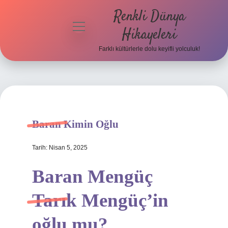
Renkli Dünya
menüyü
Hikayeleri
aç
Farklı kültürlerle dolu keyifli yolculuk!
Anasayfa
Gizlilik
Politikası
Yasal Uyarı
Baran Kimin Oğlu
Hakkımızda
Tarih: Nisan 5, 2025
Baran Mengüç
Tarık Mengüç’in
oğlu mu?