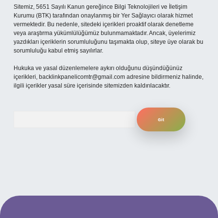
Sitemiz, 5651 Sayılı Kanun gereğince Bilgi Teknolojileri ve İletişim
Kurumu (BTK) tarafından onaylanmış bir Yer Sağlayıcı olarak hizmet
vermektedir. Bu nedenle, sitedeki içerikleri proaktif olarak denetleme
veya araştırma yükümlülüğümüz bulunmamaktadır. Ancak, üyelerimiz
yazdıkları içeriklerin sorumluluğunu taşımakta olup, siteye üye olarak bu
sorumluluğu kabul etmiş sayılırlar.
Hukuka ve yasal düzenlemelere aykırı olduğunu düşündüğünüz
içerikleri,
backlinkpanelicomtr@gmail.com
adresine bildirmeniz halinde,
ilgili içerikler yasal süre içerisinde sitemizden kaldırılacaktır.
Arama
xper güncel giriş