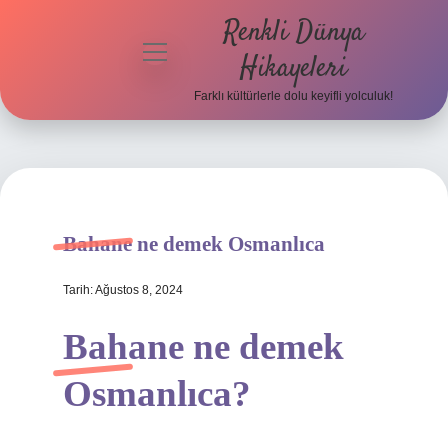
Renkli Dünya
menüyü
Hikayeleri
aç
Farklı kültürlerle dolu keyifli yolculuk!
Anasayfa
Gizlilik
Politikası
Yasal Uyarı
Bahane ne demek Osmanlıca
Hakkımızda
Tarih: Ağustos 8, 2024
Bahane ne demek
Osmanlıca?