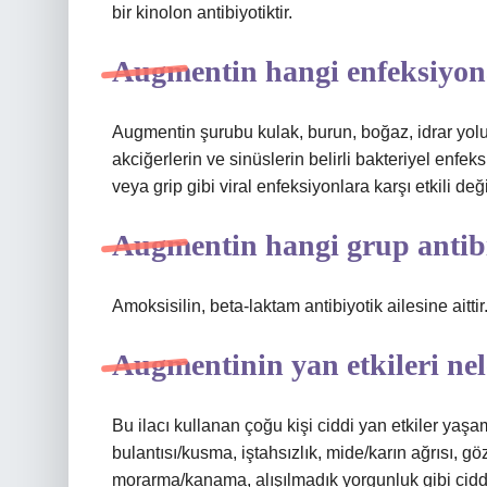
bir kinolon antibiyotiktir.
Augmentin hangi enfeksiyona
Augmentin şurubu kulak, burun, boğaz, idrar yolu v
akciğerlerin ve sinüslerin belirli bakteriyel enfeks
veya grip gibi viral enfeksiyonlara karşı etkili deği
Augmentin hangi grup antib
Amoksisilin, beta-laktam antibiyotik ailesine aittir
Augmentinin yan etkileri nel
Bu ilacı kullanan çoğu kişi ciddi yan etkiler yaşam
bulantısı/kusma, iştahsızlık, mide/karın ağrısı, göz
morarma/kanama, alışılmadık yorgunluk gibi ciddi