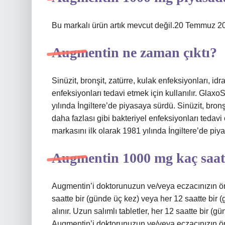
Bu markalı ürün artık mevcut değil.20 Temmuz 20
Augmentin ne zaman çıktı?
Sinüzit, bronşit, zatürre, kulak enfeksiyonları, idr
enfeksiyonları tedavi etmek için kullanılır. Gla
yılında İngiltere’de piyasaya sürdü. Sinüzit, bronş
daha fazlası gibi bakteriyel enfeksiyonları tedav
markasını ilk olarak 1981 yılında İngiltere’de piy
Augmentin 1000 mg kaç saatt
Augmentin’i doktorunuzun ve/veya eczacınızın öne
saatte bir (günde üç kez) veya her 12 saatte bir 
alınır. Uzun salımlı tabletler, her 12 saatte bir (g
Augmentin’i doktorunuzun ve/veya eczacınızın öne