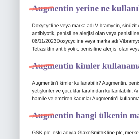
Augmentin yerine ne kullanıl
Doxycycline veya marka adı Vibramycin, sinüzit ve 
antibiyotik, penisiline alerjisi olan veya penisiline 
06/11/2023Doxycycline veya marka adı Vibramycin,
Tetrasiklin antibiyotik, penisiline alerjisi olan veya
Augmentin kimler kullanam
Augmentin’i kimler kullanabilir? Augmentin, penis
yetişkinler ve çocuklar tarafından kullanılabilir.
hamile ve emziren kadınlar Augmentin’i kullanma
Augmentin hangi ülkenin ma
GSK plc, eski adıyla GlaxoSmithKline plc, merkezi 