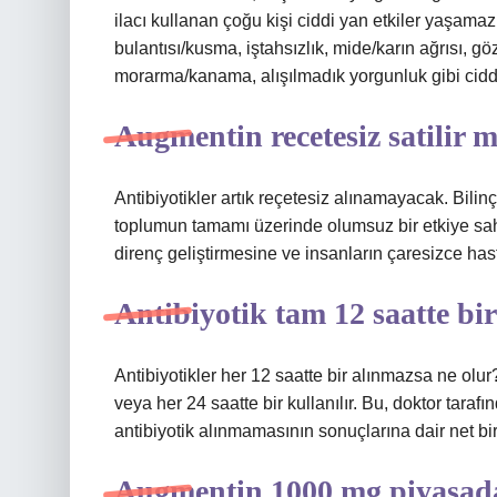
ilacı kullanan çoğu kişi ciddi yan etkiler yaşamaz. 
bulantısı/kusma, iştahsızlık, mide/karın ağrısı, göz
morarma/kanama, alışılmadık yorgunluk gibi ciddi
Augmentin recetesiz satilir m
Antibiyotikler artık reçetesiz alınamayacak. Bilinç
toplumun tamamı üzerinde olumsuz bir etkiye sahip
direnç geliştirmesine ve insanların çaresizce has
Antibiyotik tam 12 saatte bi
Antibiyotikler her 12 saatte bir alınmazsa ne olur
veya her 24 saatte bir kullanılır. Bu, doktor tarafınd
antibiyotik alınmamasının sonuçlarına dair net bi
Augmentin 1000 mg piyasad