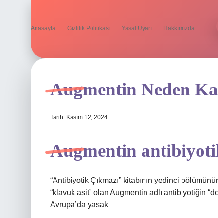
Anasayfa
Gizlilik Politikası
Yasal Uyarı
Hakkımızda
Augmentin Neden Kal
Tarih: Kasım 12, 2024
Augmentin antibiyoti
“Antibiyotik Çıkmazı” kitabının yedinci bölümünü
“klavuk asit” olan Augmentin adlı antibiyotiğin “
Avrupa’da yasak.