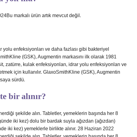
24Bu markalı ürün artık mevcut değil.
ar yolu enfeksiyonları ve daha fazlası gibi bakteriyel
xoSmithKline (GSK), Augmentin markasını ilk olarak 1981
it, zatürre, kulak enfeksiyonları, idrar yolu enfeksiyonları ve
i etmek için kullanılır. GlaxoSmithKline (GSK), Augmentin
asaya sürdü.
e bir alınır?
rdiği şekilde alın. Tabletler, yemeklerin başında her 8
(günde iki kez) dolu bir bardak suyla ağızdan (ağızdan)
ünde iki kez) yemeklerle birlikte alınır. 28 Haziran 2022
rdiği şekilde alın. Tabletler, yemeklerin başında her 8