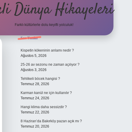
li Dünya Hikayeleri
Farklı kültürlerle dolu keyifli yolculuk!
Sidebar
Son Yazılar
ilbet mobil giriş
betexpergiris.casino
betexper güncel
Kispetin kökeninin anlamı nedir ?
Ağustos 5, 2026
25-26 av sezonu ne zaman açılıyor ?
Ağustos 3, 2026
Tehlikeli böcek hangisi ?
Temmuz 28, 2026
Karman kanül ne için kullanılır ?
Temmuz 24, 2026
Hangi klima daha sessizdir ?
Temmuz 22, 2026
8 Haziran’da Bakırköy pazarı açık mı ?
Temmuz 20, 2026