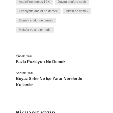
Apokrif ne demek TDK
Duygu anaforu nedir
Edebiyatta anafor ne demek
İrtifam ne demek
Kozmik anafor ne demek
Metafor ve anafor nedir
Önceki Yazı
Fazla Pozisyon Ne Demek
Sonraki Yazı
Beyaz Sirke Ne Işe Yarar Nerelerde
Kullanılır
Bir yanıt yazın