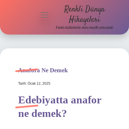
Renkli Dünya
menüyü
Hikayeleri
aç
Farklı kültürlerle dolu keyifli yolculuk!
Anasayfa
Gizlilik
Politikası
Yasal Uyarı
Anafora Ne Demek
Hakkımızda
Tarih: Ocak 12, 2025
Edebiyatta anafor
ne demek?