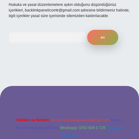
Hukuka ve yasal düzenlemelere aykırı olduğunu düşündüğünüz
içerikleri,
backlinkpanelicomtr@gmail.com
adresine bildirmeniz halinde,
ilgili içerikler yasal süre içerisinde sitemizden kaldırılacaktır.
Arama
ncel giriş
Reklam ve İletişim:
E-mail:
backlinkpaneli@gmail.com
Teams:
forumhizmeti@gmail.com
Whatsapp: 0262 606 0 726
Telegram:
@karabul