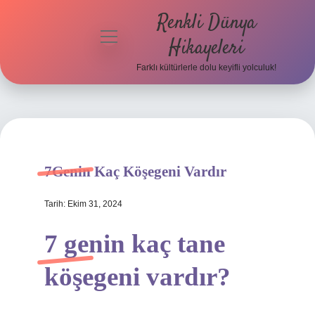
Renkli Dünya
menüyü
Hikayeleri
aç
Farklı kültürlerle dolu keyifli yolculuk!
Anasayfa
Gizlilik
Politikası
Yasal Uyarı
7Genin Kaç Köşegeni Vardır
Hakkımızda
Tarih: Ekim 31, 2024
7 genin kaç tane
köşegeni vardır?