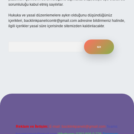
sorumluluğu kabul etmiş sayılırlar.
Hukuka ve yasal düzenlemelere aykırı olduğunu düşündüğünüz
içerikleri,
backlinkpanelicomtr@gmail.com
adresine bildirmeniz halinde,
ilgili içerikler yasal süre içerisinde sitemizden kaldırılacaktır.
Arama
cel giriş
Reklam ve İletişim:
E-mail:
backlinkpaneli@gmail.com
Teams: