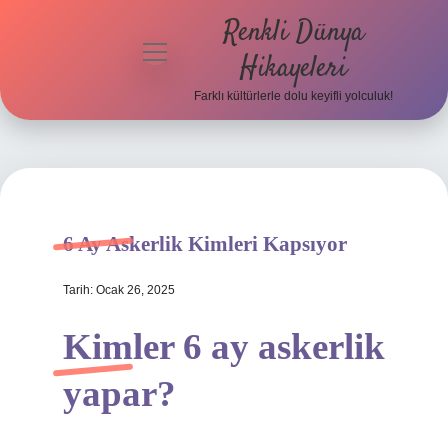
Renkli Dünya
menüyü
Hikayeleri
aç
Farklı kültürlerle dolu keyifli yolculuk!
Anasayfa
Gizlilik
Politikası
Yasal Uyarı
6 Ay Askerlik Kimleri Kapsıyor
Hakkımızda
Tarih: Ocak 26, 2025
Kimler 6 ay askerlik
yapar?