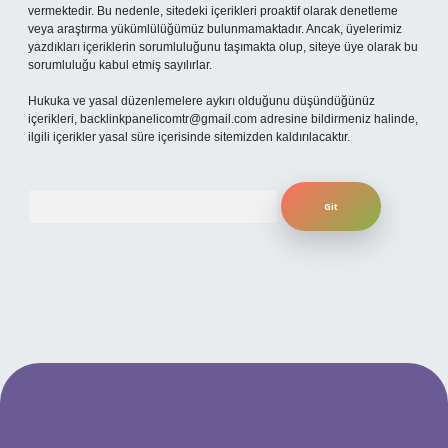
vermektedir. Bu nedenle, sitedeki içerikleri proaktif olarak denetleme
veya araştırma yükümlülüğümüz bulunmamaktadır. Ancak, üyelerimiz
yazdıkları içeriklerin sorumluluğunu taşımakta olup, siteye üye olarak bu
sorumluluğu kabul etmiş sayılırlar.
Hukuka ve yasal düzenlemelere aykırı olduğunu düşündüğünüz
içerikleri,
backlinkpanelicomtr@gmail.com
adresine bildirmeniz halinde,
ilgili içerikler yasal süre içerisinde sitemizden kaldırılacaktır.
Arama
üncel giriş