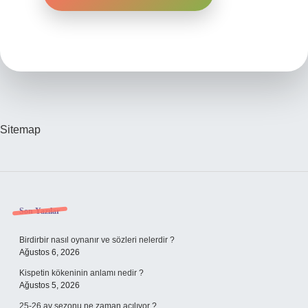
Sitemap
Sidebar
Son Yazılar
Birdirbir nasıl oynanır ve sözleri nelerdir ?
Ağustos 6, 2026
Kispetin kökeninin anlamı nedir ?
Ağustos 5, 2026
25-26 av sezonu ne zaman açılıyor ?