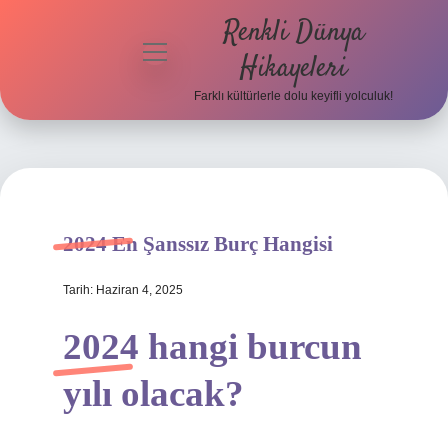
Renkli Dünya
menüyü
Hikayeleri
aç
Farklı kültürlerle dolu keyifli yolculuk!
Anasayfa
Gizlilik
Politikası
Yasal Uyarı
2024 En Şanssız Burç Hangisi
Hakkımızda
Tarih: Haziran 4, 2025
2024 hangi burcun
yılı olacak?